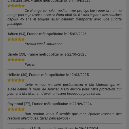
Christian
(59), France métropolitaine le
14/04/2026
Ce change complet médium me protège bien pour la nuit ne
bouge pas et je reste au sec en étant abdl j'ai 61 ans je porte des couches
depuis 45 ans et toujour aussi heureux d'emporter avec une culotte
plastique.
Adrien
(94), France métropolitaine le
05/02/2026
Produit vite à saturation
Giséle
(33), France métropolitaine le
22/06/2025
Parfait
Héliette
(30), France métropolitaine le
12/03/2025
Cette couche convient parfaitement à Ma Maman qui est
alitée depuis le mois de Janvier. Merci encore pour cette protection qui
permet à Ma Maman d'avoir un esprit beaucoup plus serein.
Raymond
(77), France métropolitaine le
27/09/2024
Bon produit, mais il semble que mon épouse ressente des
réaction allergiques. Qu'en pensez-vous?
Jean jacques
(31), France métropolitaine le
29/08/2024