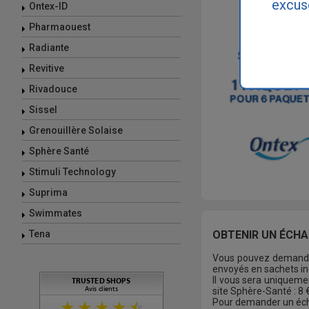
excus
Ontex-ID
Pharmaouest
Radiante
Revitive
Rivadouce
Sissel
Grenouillère Solaise
Sphère Santé
Stimuli Technology
Suprima
Swimmates
OBTENIR UN ÉCHA
Tena
Vous pouvez deman
envoyés en sachets ind
Il vous sera uniqueme
site Sphère-Santé : 8
Pour demander un écha