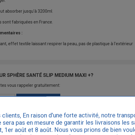
ger.
ut absorber jusqu'à 3200ml.
s sont fabriquées en France.
mentaires :
ant, effet textile laissant respirer la peau, pas de plastique à l'extérieur
UR SPHÈRE SANTÉ SLIP MEDIUM MAXI +?
tes vous rappeler gratuitement:
RAPPELEZ MOI
 clients, En raison d'une forte activité, notre transp
 sera pas en mesure de garantir les livraisons les 
et, 1er août et 8 août. Nous vous prions de bien vou
URS SUR SPHÈRE SANTÉ SLIP MEDIUM MAXI +