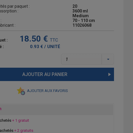
tés par paquet :
20
sorption :
3600 ml
Medium
:
70 - 110 cm
bricant :
11026068
18.50 €
TTC
uet :
0.93 € / UNITÉ
é :
AJOUTER AU PANIER
AJOUTER AUX FAVORIS
n
achetés
+ 1 gratuit
 achetés
+ 2 gratuits