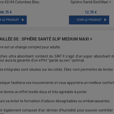
lère 42/44 Colombes Bleu
Sphère Santé Bed Maxi +
46.75 €
12.75 €
R LE PRODUIT
VOIR LE PRODUIT
ILLÉE DE : SPHÈRE SANTÉ SLIP MEDIUM MAXI +
ire est un change complet pour adulte.
s ultra absorbant contient du SAP. Il s'agit d'un super absorbant dont 
teur aura la garantie d'un effet "garde au sec" optimal .
es intégrales sont situées sur les côtés. Elles vont permettre de limiter l
astique facilitera vos mouvements et vous apportera un meilleur confo
sé donne un effet textile doux et très agréable à porter.
rs va éviter la formation d'odeurs désagréables ou embarrassantes.
 également composé d'un témoin d'humidité pour pouvoir contrôler le n