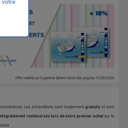
 votre
Offre valable sur la gamme Sphère Santé Slip jusqu'au 15/08/2026
 incontinence. Les échantillons sont totalement
gratuits
et sont
intégralement remboursés lors de votre premier achat
sur le
essus.