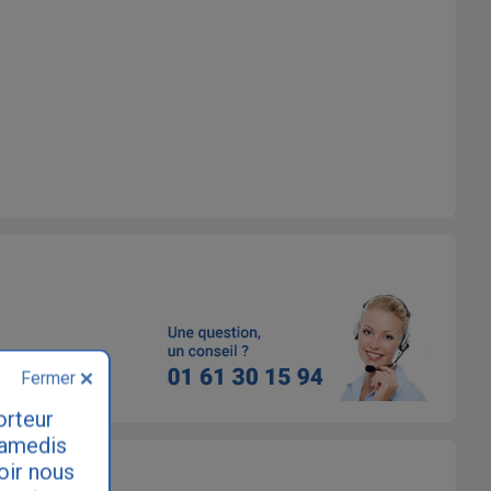
Fermer
orteur
samedis
loir nous