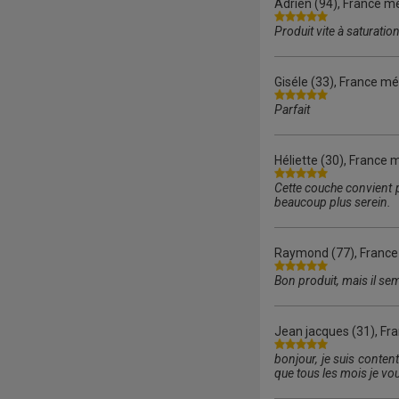
Adrien
(94), France mé
Produit vite à saturatio
Giséle
(33), France mét
Parfait
Héliette
(30), France m
Cette couche convient 
beaucoup plus serein.
Raymond
(77), France
Bon produit, mais il s
Jean jacques
(31), Fr
bonjour, je suis conten
que tous les mois je vo