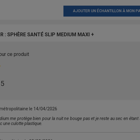
AJOUTER UN ÉCHANTILLON À MON PA
R : SPHÈRE SANTÉ SLIP MEDIUM MAXI +
our ce produit
 5
métropolitaine le
14/04/2026
m me protège bien pour la nuit ne bouge pas et je reste au sec en étant ab
 une culotte plastique.