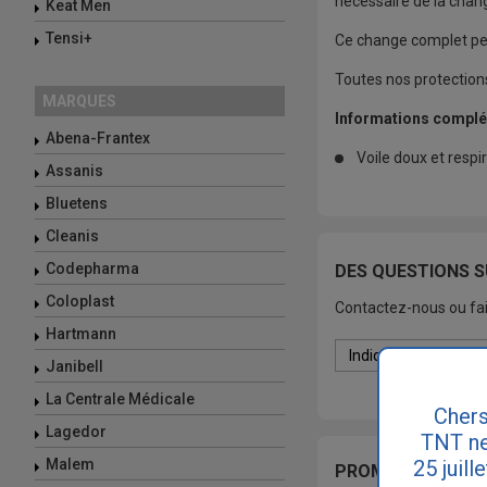
nécessaire de la chan
Keat Men
Tensi+
Ce change complet pe
Toutes nos protection
MARQUES
Informations complé
Abena-Frantex
Voile doux et respir
Assanis
Bluetens
Cleanis
Codepharma
DES QUESTIONS S
Coloplast
Contactez-nous ou fai
Hartmann
Janibell
La Centrale Médicale
Chers
Lagedor
TNT ne
25 juill
Malem
PROMOTION EN CO