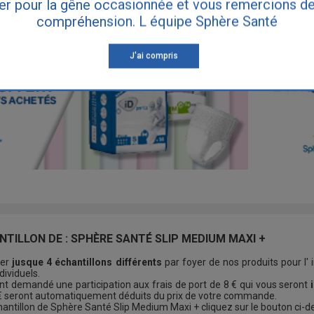
er pour la gêne occasionnée et vous remercions de
compréhension. L équipe Sphère Santé
J'ai compris
NTILLON DE : SPHÈRE SANTÉ SLIP MEDIUM MAXI +
der
jusque 4 échantillons différents
par foyer de nos produits pour l'
ividuels.
nt demandé une participation aux frais de port de 8 € qui vous seront
 € seront automatiquement déduits du prix de votre commande.
ntillon de Sphère Santé Slip Medium Maxi + cliquez sur le bouton ci-d