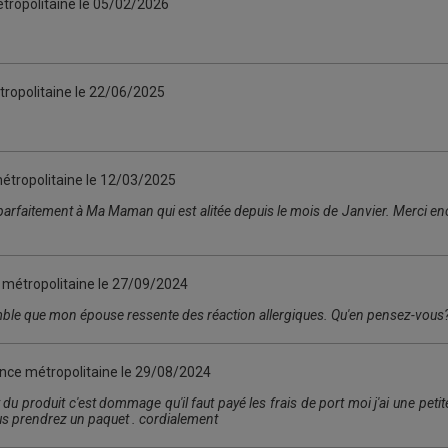
tropolitaine le
05/02/2026
n
ropolitaine le
22/06/2025
étropolitaine le
12/03/2025
parfaitement à Ma Maman qui est alitée depuis le mois de Janvier. Merci en
 métropolitaine le
27/09/2024
emble que mon épouse ressente des réaction allergiques. Qu'en pensez-vous
ance métropolitaine le
29/08/2024
t du produit c'est dommage qu'il faut payé les frais de port moi j'ai une pet
us prendrez un paquet . cordialement