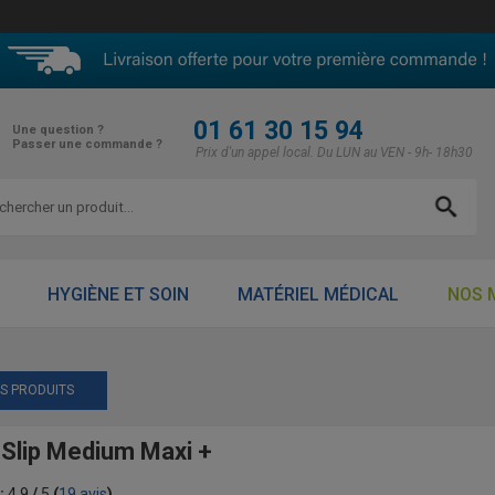
01 61 30 15 94
Une question ?
Passer une commande ?
Prix d'un appel local. Du LUN au VEN - 9h- 18h30
HYGIÈNE ET SOIN
MATÉRIEL MÉDICAL
NOS 
ES PRODUITS
Slip Medium Maxi +
:
4.9
/
5
(
19
avis
)