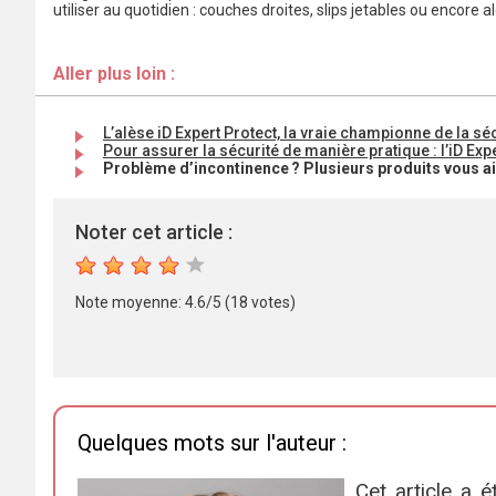
utiliser au quotidien : couches droites, slips jetables ou encore a
Aller plus loin :
L’alèse iD Expert Protect, la vraie championne de la sé
Pour assurer la sécurité de manière pratique : l’iD Ex
Problème d’incontinence ? Plusieurs produits vous ai
Noter cet article :
1
2
3
4
5
Note moyenne:
4.6
/
5
(
18
votes)
Quelques mots sur l'auteur :
Cet article a 