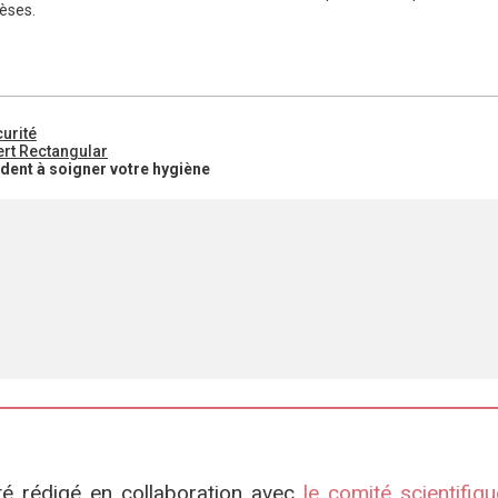
lèses.
curité
pert Rectangular
dent à soigner votre hygiène
été rédigé en collaboration avec
le comité scientifi