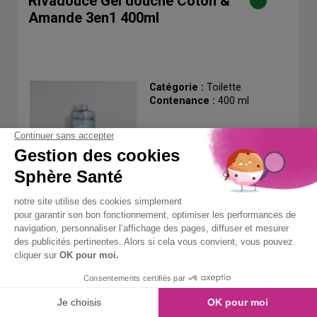
Rivadouce Gel douche Coton &
Amande 3en1 400ml
Catégorie :
Toilette
Contenance :
400 ml
11.20 €
Prix unitaire
AJOUTER AU PANIER