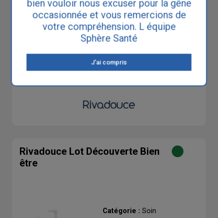
bien vouloir nous excuser pour la gêne
occasionnée et vous remercions de
Prix unitaire
votre compréhension. L équipe
Sphère Santé
AJOUTER AU PANIER
J'ai compris
Voir le détail du produit
Rivadouce Lot Découverte Bien
être
Catégorie :
Soin