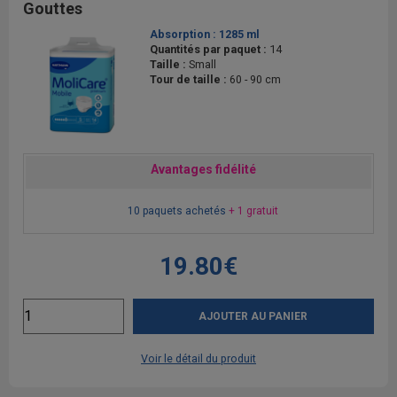
Gouttes
Absorption :
1285 ml
Quantités par paquet :
14
Taille :
Small
Tour de taille :
60 - 90 cm
Avantages fidélité
10 paquets achetés
+ 1 gratuit
19.80€
AJOUTER AU PANIER
Voir le détail du produit