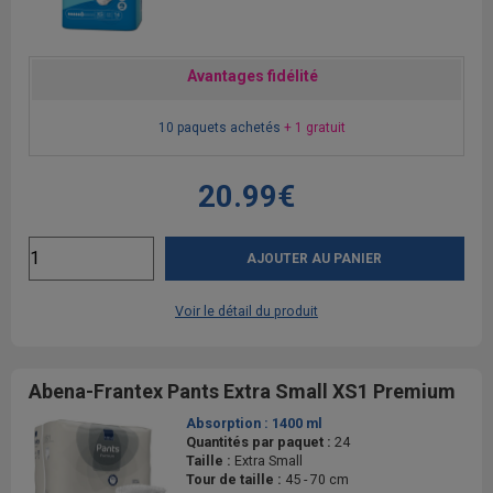
Avantages fidélité
10 paquets achetés
+ 1 gratuit
20.99€
AJOUTER AU PANIER
Voir le détail du produit
Abena-Frantex Pants Extra Small XS1 Premium
Absorption :
1400 ml
Quantités par paquet :
24
Taille :
Extra Small
Tour de taille :
45 - 70 cm