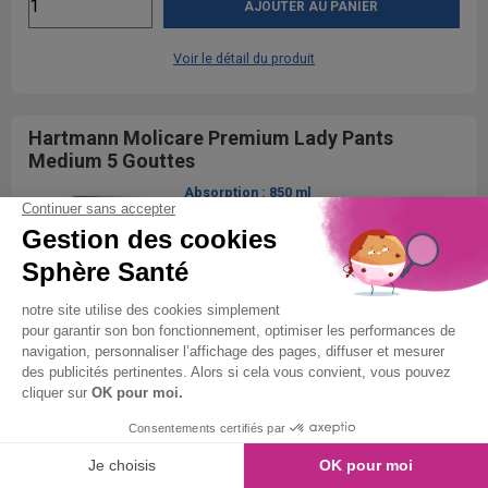
AJOUTER AU PANIER
Voir le détail du produit
Hartmann Molicare Premium Lady Pants
Medium 5 Gouttes
Absorption :
850 ml
Quantités par paquet :
8
Taille :
Medium
Tour de taille :
70 - 100 cm
Avantages fidélité
10 paquets achetés
+ 1 gratuit
9.90€