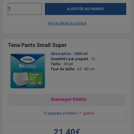
AJOUTER AU PANIER
Voir le détail du produit
Tena Pants Small Super
Absorption :
2050 ml
Quantités par paquet :
12
Taille :
Small
Tour de taille :
65 - 85 cm
Avantages fidélité
10 paquets achetés
+ 1 gratuit
21.40€