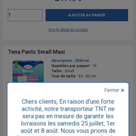
AJOUTER AU PANIER
Voir le détail du produit
Tena Pants Small Maxi
Absorption :
2550 ml
Quantités par paquet :
10
Taille :
Small
Tour de taille :
65 - 85 cm
Fermer
Chers clients, En raison d'une forte
Avantages fidélité
activité, notre transporteur TNT ne
sera pas en mesure de garantir les
10 paquets achetés
+ 1 gratuit
livraisons les samedis 25 juillet, 1er
août et 8 août. Nous vous prions de