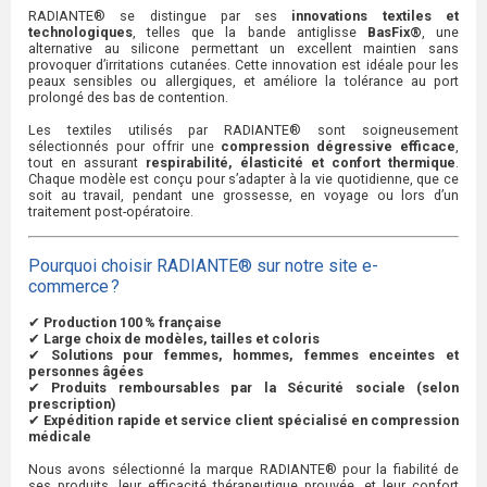
RADIANTE® se distingue par ses
innovations textiles et
technologiques
, telles que la bande antiglisse
BasFix®
, une
alternative au silicone permettant un excellent maintien sans
provoquer d’irritations cutanées. Cette innovation est idéale pour les
peaux sensibles ou allergiques, et améliore la tolérance au port
prolongé des bas de contention.
Les textiles utilisés par RADIANTE® sont soigneusement
sélectionnés pour offrir une
compression dégressive efficace
,
tout en assurant
respirabilité, élasticité et confort thermique
.
Chaque modèle est conçu pour s’adapter à la vie quotidienne, que ce
soit au travail, pendant une grossesse, en voyage ou lors d’un
traitement post-opératoire.
Pourquoi choisir RADIANTE® sur notre site e-
commerce ?
✔
Production 100 % française
✔
Large choix de modèles, tailles et coloris
✔
Solutions pour femmes, hommes, femmes enceintes et
personnes âgées
✔
Produits remboursables par la Sécurité sociale (selon
prescription)
✔
Expédition rapide et service client spécialisé en compression
médicale
Nous avons sélectionné la marque RADIANTE® pour la fiabilité de
ses produits, leur efficacité thérapeutique prouvée, et leur confort