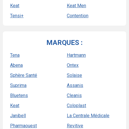
Keat
Keat Men
Tensi+
Contention
MARQUES :
Tena
Hartmann
Abena
Ontex
Sphère Santé
Solaise
Suprima
Assanis
Bluetens
Cleanis
Keat
Coloplast
Janibell
La Centrale Médicale
Pharmaouest
Revitive