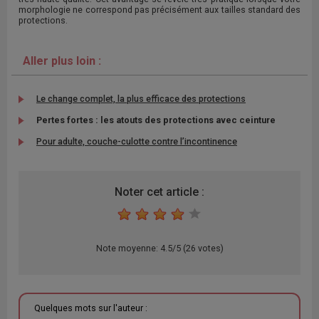
morphologie ne correspond pas précisément aux tailles standard des
protections.
Aller plus loin :
Le change complet, la plus efficace des protections
Pertes fortes : les atouts des protections avec ceinture
Pour adulte, couche-culotte contre l’incontinence
Noter cet article :
1
2
3
4
5
Note moyenne:
4.5
/
5
(
26
votes)
Quelques mots sur l'auteur :