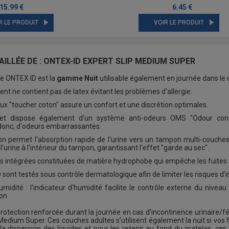
15.99 €
6.45 €
R LE PRODUIT
VOIR LE PRODUIT
ILLÉE DE : ONTEX-ID EXPERT SLIP MEDIUM SUPER
 ONTEX ID est la
gamme Nuit
utilisable également en journée dans le 
nt ne contient pas de latex évitant les problèmes d'allergie.
ux "toucher coton" assure un confort et une discrétion optimales.
t dispose également d'un système anti-odeurs OMS "Odour cont
onc, d'odeurs embarrassantes.
tion permet l'absorption rapide de l'urine vers un tampon multi-couc
l'urine à l'intérieur du tampon, garantissant l'effet "garde au sec".
es intégrées constituées de matière hydrophobe qui empêche les fuites sur
D sont testés sous contrôle dermatologique afin de limiter les risques d'i
midité : l'indicateur d'humidité facilite le contrôle externe du nivea
ion
rotection renforcée durant la journée en cas d’incontinence urinaire/f
edium Super. Ces couches adultes s’utilisent également la nuit si vo
la dispersion des liquides et pour les retenir au fond du matelas, ce