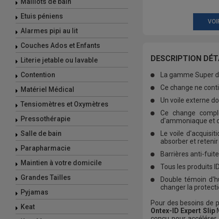
Maillots de bain
Etuis péniens
VOI
Alarmes pipi au lit
Couches Ados et Enfants
DESCRIPTION DÉTA
Literie jetable ou lavable
Contention
La gamme Super de
Ce change ne contie
Matériel Médical
Un voile externe do
Tensiomètres et Oxymètres
Ce change comple
Pressothérapie
d'ammoniaque et d
Salle de bain
Le voile d'acquisi
absorber et retenir 
Parapharmacie
Barrières anti-fuit
Maintien à votre domicile
Tous les produits I
Grandes Tailles
Double témoin d'hu
changer la protect
Pyjamas
Pour des besoins de p
Keat
Ontex-ID Expert Slip
M
conçu pour accélérer 