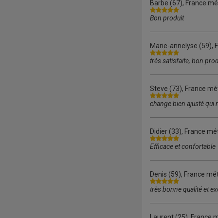
Barbe
(67), France mét
Bon produit
Marie-annelyse
(59), 
très satisfaite, bon prod
Steve
(73), France mét
change bien ajusté qui 
Didier
(33), France mét
Efficace et confortable
Denis
(59), France mét
très bonne qualité et e
Laurent
(25), France m