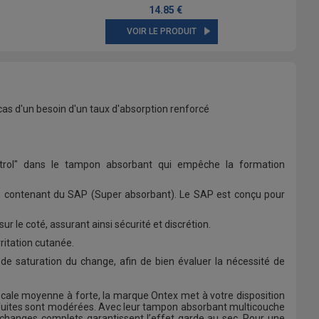
14.85 €
VOIR LE PRODUIT
cas d'un besoin d'un taux d'absorption renforcé
rol" dans le tampon absorbant qui empêche la formation
hes contenant du SAP (Super absorbant). Le SAP est conçu pour
 le coté, assurant ainsi sécurité et discrétion.
rritation cutanée.
u de saturation du change, afin de bien évaluer la nécessité de
écale moyenne à forte, la marque Ontex met à votre disposition
s fuites sont modérées. Avec leur tampon absorbant multicouche
s changes complets garantissent l’effet garde au sec. Pour une