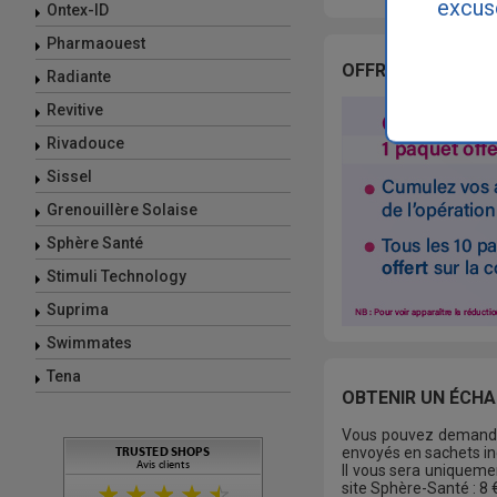
excus
Ontex-ID
Pharmaouest
OFFRE FIDÉLITÉ S
Radiante
Revitive
Rivadouce
Sissel
Grenouillère Solaise
Sphère Santé
Stimuli Technology
Suprima
Swimmates
Tena
OBTENIR UN ÉCHA
Vous pouvez deman
envoyés en sachets ind
Il vous sera uniqueme
site Sphère-Santé : 8