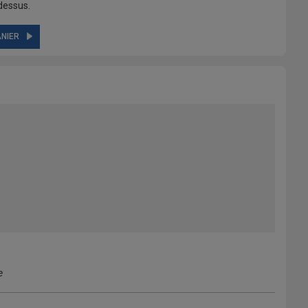
dessus.
NIER
e