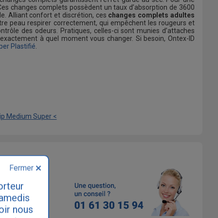
e. Ces changes complets possèdent un taux d’absorption de 3600
. Alliant confort et discrétion, ces
changes complets adultes
tre peau respirer correctement, qui empêchent les rougeurs et
ontrôle des odeurs. Pratiques, celles-ci sont munies d’attaches
r exactement à quel moment vous changer. Si besoin, Ontex-ID
er Plastifié
.
lip Medium Super <
Fermer
orteur
samedis
loir nous