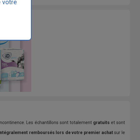
 votre
 incontinence. Les échantillons sont totalement
gratuits
et sont
intégralement remboursés lors de votre premier achat
sur le