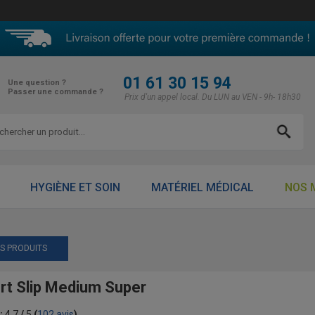
01 61 30 15 94
Une question ?
Passer une commande ?
Prix d'un appel local. Du LUN au VEN - 9h- 18h30
HYGIÈNE ET SOIN
MATÉRIEL MÉDICAL
NOS 
ES PRODUITS
rt Slip Medium Super
:
4.7
/
5
(
102
avis
)