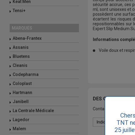
Keat Men
sécurité accrue, ces 
ml, sont unisexes et c
Tensi+
possèdent une surface
écartent les risques 
repositionnables sur
MARQUES
Expert Slip Medium Sup
Abena-Frantex
Informations complé
Assanis
Voile doux et respir
Bluetens
Cleanis
Codepharma
Coloplast
Hartmann
DES QUESTIONS S
Janibell
Contactez-nous ou fai
La Centrale Médicale
Chers
Lagedor
TNT ne
25 juill
Malem