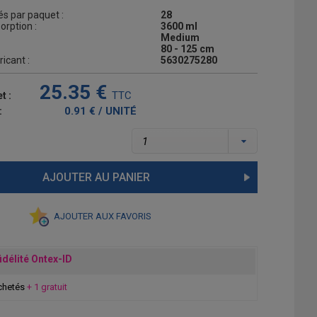
s par paquet :
28
orption :
3600 ml
Medium
80 - 125 cm
icant :
5630275280
25.35 €
TTC
t :
0.91 € / UNITÉ
:
AJOUTER AU PANIER
AJOUTER AUX FAVORIS
idélité Ontex-ID
chetés
+ 1 gratuit