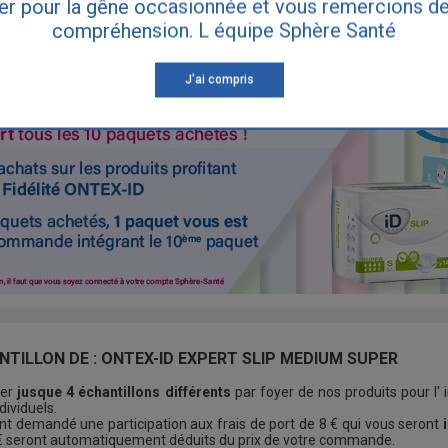
er pour la gêne occasionnée et vous remercions de
compréhension. L équipe Sphère Santé
UR LES PRODUITS ONTEX-ID
J'ai compris
NTILLON DE : ONTEX-ID EXPERT SLIP MEDIUM SUPER
der
jusque 4 échantillons différents
par foyer de nos produits pour l'
ividuels.
nt demandé une participation aux frais de port de 8 € qui vous seront
 € seront automatiquement déduits du prix de votre commande.