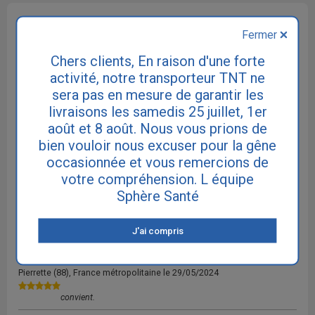
AVIS CLIENTS POUR : SPHÈRE SANTÉ LADY MAXI +
Fermer
Chers clients, En raison d'une forte
pour ce produit
5 avis
activité, notre transporteur TNT ne
sera pas en mesure de garantir les
livraisons les samedis 25 juillet, 1er
Note : 4.8 / 5
août et 8 août. Nous vous prions de
Jacques
(92), France métropolitaine le
30/04/2026
bien vouloir nous excuser pour la gêne
occasionnée et vous remercions de
J'ai reçu plusieurs protections Lady Max+ dépourvues de
votre compréhension. L équipe
languette adhésive , lors de ma dernière commande,. Elles sont
remarquablement adaptées à l'incontinence masculine Je compte sur
Sphère Santé
vous, pour remédier à cet inconvénient. Cordialement. Ja...
Jerome
(86), France métropolitaine le
06/09/2024
J'ai compris
Bon produit
Pierrette
(88), France métropolitaine le
29/05/2024
convient.