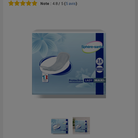
Note :
4.8
/
5
(
5
avis
)