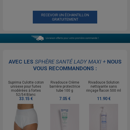
RECEVOIR UN ÉCHANTILLON
GRATUITEMENT
AVEC LES
SPHÈRE SANTÉ LADY MAXI +
NOUS
VOUS RECOMMANDONS :
Suprima Culotte coton
Rivadouce Crème
Rivadouce Solution
unisexe pour fuites
barrière protectrice
nettoyante sans
modérées à fortes
tube 100 g
rinçage flacon 500 ml
52/54 Blanc
33.15 €
7.05 €
11.90 €