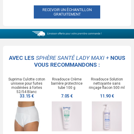
RECEVOIR UN ÉCHANTILLON
GRATUITEMENT
AVEC LES
SPHÈRE SANTÉ LADY MAXI +
NOUS
VOUS RECOMMANDONS :
Suprima Culotte coton
Rivadouce Crème
Rivadouce Solution
unisexe pour fuites
barrière protectrice
nettoyante sans
modérées à fortes
tube 100 g
rinçage flacon 500 ml
52/54 Blanc
33.15 €
7.05 €
11.90 €