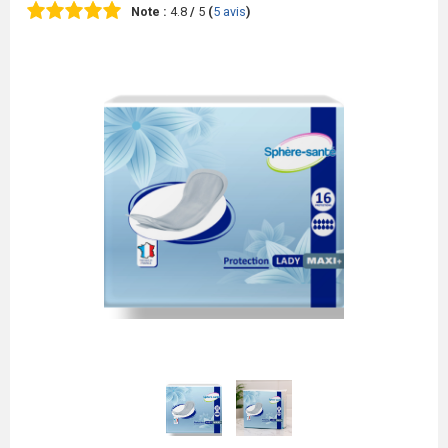
Note :
4.8
/
5
(
5
avis
)