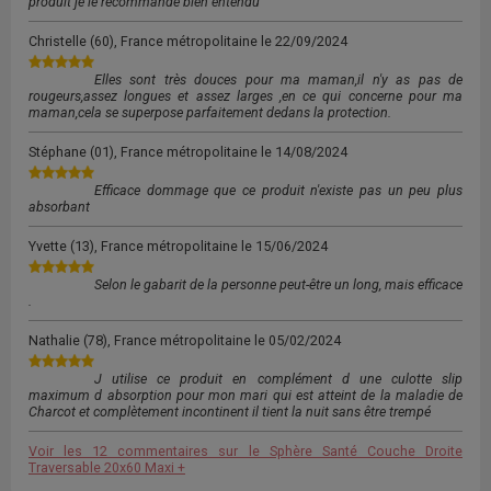
produit je le recommande bien entendu
Christelle
(60), France métropolitaine le
22/09/2024
Elles sont très douces pour ma maman,il n'y as pas de
rougeurs,assez longues et assez larges ,en ce qui concerne pour ma
maman,cela se superpose parfaitement dedans la protection.
Stéphane
(01), France métropolitaine le
14/08/2024
Efficace dommage que ce produit n'existe pas un peu plus
absorbant
Yvette
(13), France métropolitaine le
15/06/2024
Selon le gabarit de la personne peut-être un long, mais efficace
.
Nathalie
(78), France métropolitaine le
05/02/2024
J utilise ce produit en complément d une culotte slip
maximum d absorption pour mon mari qui est atteint de la maladie de
Charcot et complètement incontinent il tient la nuit sans être trempé
Voir les 12 commentaires sur le Sphère Santé Couche Droite
Traversable 20x60 Maxi +