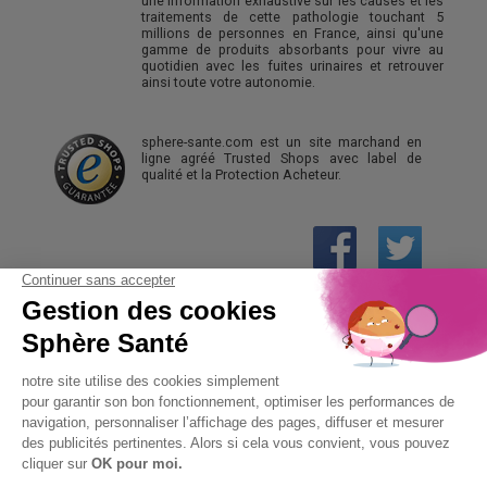
une information exhaustive sur les causes et les
traitements de cette pathologie touchant 5
millions de personnes en France, ainsi qu'une
gamme de produits absorbants pour vivre au
quotidien avec les fuites urinaires et retrouver
ainsi toute votre autonomie.
sphere-sante.com est un site marchand en
ligne agréé Trusted Shops avec label de
qualité et la Protection Acheteur.
01 61 30 15 94
(prix d’un appel local)
CONTACTEZ-NOUS
SPHÈRE-SANTÉ © 2026