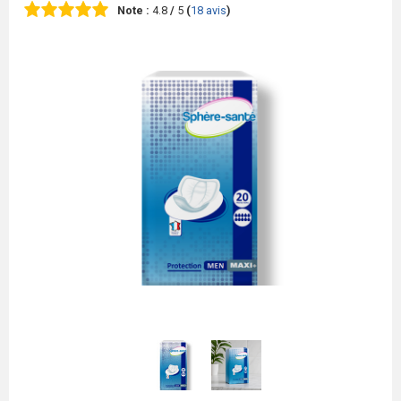
Note :
4.8
/
5
(
18
avis
)