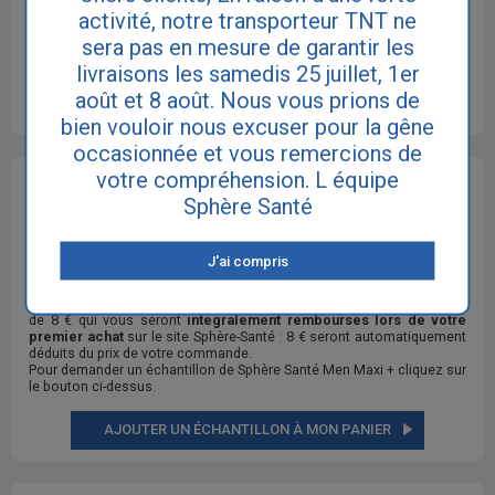
activité, notre transporteur TNT ne
sera pas en mesure de garantir les
livraisons les samedis 25 juillet, 1er
août et 8 août. Nous vous prions de
bien vouloir nous excuser pour la gêne
occasionnée et vous remercions de
votre compréhension. L équipe
OBTENIR UN ÉCHANTILLON DE : SPHÈRE SANTÉ MEN
Sphère Santé
MAXI +
Vous pouvez demander
jusque 4 échantillons différents
par foyer
J'ai compris
de nos produits pour l' incontinence. Les échantillons sont
totalement
gratuits
et sont envoyés en sachets individuels.
Il vous sera uniquement demandé une participation aux frais de port
de 8 € qui vous seront
intégralement remboursés lors de votre
premier achat
sur le site Sphère-Santé : 8 € seront automatiquement
déduits du prix de votre commande.
Pour demander un échantillon de Sphère Santé Men Maxi + cliquez sur
le bouton ci-dessus.
AJOUTER UN ÉCHANTILLON À MON PANIER