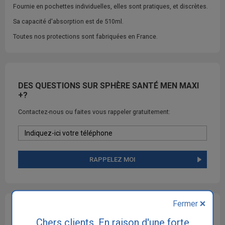
Fournie en pochettes individuelles, elles sont pratiques, et discrètes.
Sa capacité d'absorption est de 510ml.
Toutes nos protections sont fabriquées en France.
DES QUESTIONS SUR SPHÈRE SANTÉ MEN MAXI
+?
Contactez-nous ou faites vous rappeler gratuitement:
RAPPELEZ MOI
Fermer
OFFRE FIDÉLITÉ SUR LES PRODUITS SPHÈRE SANTÉ
Chers clients, En raison d'une forte