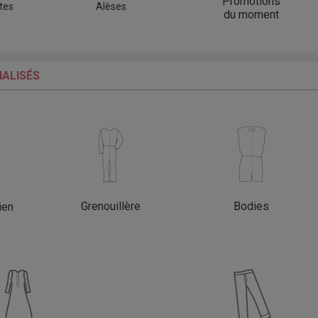
Promotions
tes
Alèses
du moment
ALISÉS
Grenouillère
Bodies
ien