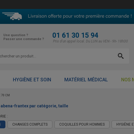
01 61 30 15 94
Une question ?
Passer une commande ?
Prix d'un appel local. Du LUN au VEN - 9h- 18h30
HYGIÈNE ET SOIN
MATÉRIEL MÉDICAL
NOS 
X 70 CM
: abena-frantex par catégorie, taille
RIE :
S
CHANGES COMPLETS
COQUILLES POUR HOMMES
HYGIÈNE E