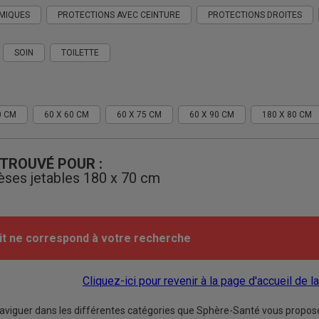
MIQUES
PROTECTIONS AVEC CEINTURE
PROTECTIONS DROITES
SOIN
TOILETTE
0 CM
60 X 60 CM
60 X 75 CM
60 X 90 CM
180 X 80 CM
 TROUVÉ POUR :
lèses jetables 180 x 70 cm
it ne correspond à votre recherche
Cliquez-ici pour revenir à la page d'accueil de l
aviguer dans les différentes catégories que Sphère-Santé vous propose 