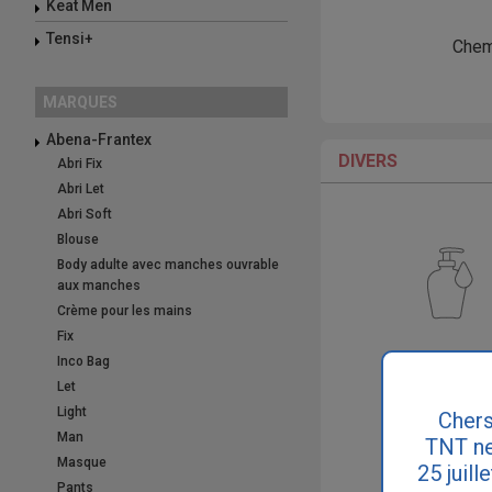
Keat Men
Tensi+
Chem
MARQUES
Abena-Frantex
DIVERS
Abri Fix
Abri Let
Abri Soft
Blouse
Body adulte avec manches ouvrable
aux manches
Crème pour les mains
Fix
Hygiène et so
Inco Bag
Let
Light
Chers
Man
TNT ne
Masque
25 juill
Pants