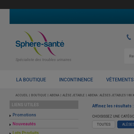
Spécialiste des troubles urinaires
LA BOUTIQUE
INCONTINENCE
VÊTEMENTS
ACCUEIL
BOUTIQUE
ABENA
ALÈSE JETABLE
ABENA : ALÈSES JETABLES 180 
LIENS UTILES
Affinez les résultats 
Promotions
CHOISISSEZ UNE CATÉGO
Nouveautés
TOUTES
ALÈSE
Lots Produits