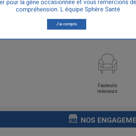
er pour la gêne occasionnée et vous remercions de
compréhension. L équipe Sphère Santé
J'ai compris
s
Pressothérapie
Literie
Jetable
Fauteuils
releveurs
NOS ENGAGEM