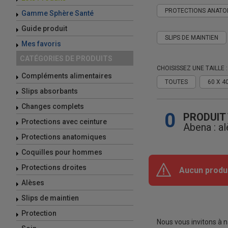
PROTECTIONS ANATO
Gamme Sphère Santé
Guide produit
SLIPS DE MAINTIEN
Mes favoris
CATÉGORIES DE PRODUITS
CHOISISSEZ UNE TAILLE :
Compléments alimentaires
TOUTES
60 X 4
Slips absorbants
Changes complets
0
PRODUIT
Protections avec ceinture
Abena : a
Protections anatomiques
Coquilles pour hommes
Protections droites
Aucun produ
Alèses
Slips de maintien
Protection
Nous vous invitons à n