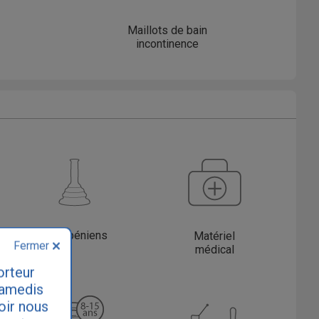
Maillots de bain
incontinence
Etuis péniens
Matériel
Fermer
médical
orteur
samedis
loir nous