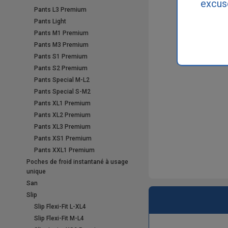
excus
Pants L3 Premium
Pants Light
Pants M1 Premium
Tensiomètre
Pants M3 Premium
Pants S1 Premium
Pants S2 Premium
Pants Special M-L2
Pants Special S-M2
Pants XL1 Premium
Pants XL2 Premium
Pants XL3 Premium
Pants XS1 Premium
Pants XXL1 Premium
Poches de froid instantané à usage
unique
San
Slip
Slip Flexi-Fit L-XL4
Slip Flexi-Fit M-L4