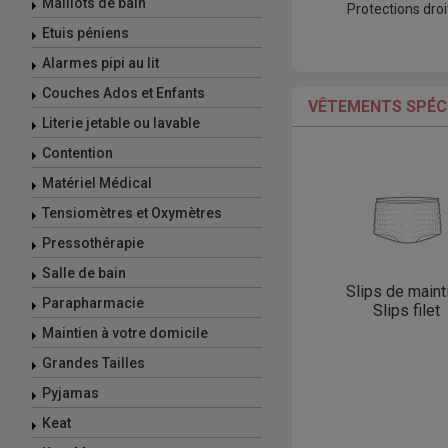
Maillots de bain
Protections droi
Etuis péniens
Alarmes pipi au lit
Couches Ados et Enfants
VÊTEMENTS SPÉCI
Literie jetable ou lavable
Contention
Matériel Médical
Tensiomètres et Oxymètres
Pressothérapie
Salle de bain
Slips de maint
Parapharmacie
Slips filet
Maintien à votre domicile
Grandes Tailles
Pyjamas
Keat