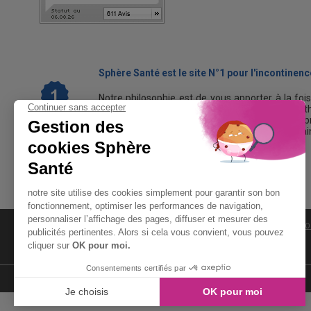
Sphère Santé est le site N°1 pour l'incontinence
Notre philosophie est de vous apporter à la foi
les causes et les traitements de cette path
personnes en France, ainsi qu'une gamme de pr
quotidien avec les fuites urinaires et retrouver a
LIENS
MENTIONS LÉGALES
CGV
CO