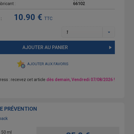
bricant :
66102
10.90 €
TTC
 :
AJOUTER AU PANIER
AJOUTER AUX FAVORIS
ress : recevez cet article
dès demain, Vendredi 07/08/2026 !
TE PRÉVENTION
pack
n 50 ml