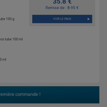
35.8 €
Remise de : 8.95 €
tube 100 g
VOIR LE PACK
ecs tube 100 ml
0 ml