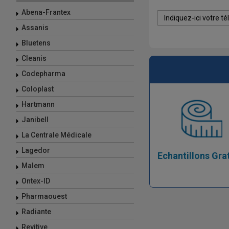
Abena-Frantex
Assanis
Bluetens
Cleanis
Codepharma
Coloplast
Hartmann
Janibell
La Centrale Médicale
Lagedor
Echantillons Gra
Malem
Ontex-ID
Pharmaouest
Radiante
Revitive