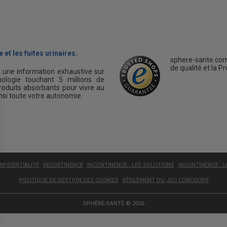
 et les fuites urinaires.
sphere-sante.com
de qualité et la P
s une information exhaustive sur
ologie touchant 5 millions de
oduits absorbants pour vivre au
insi toute votre autonomie.
NFIDENTIALITÉ
INCONTINENCE
INCONTINENCE : LES SOLUTIONS
INCONTINENCE : 
POLITIQUE DE GESTION DES COOKIES
RÈGLEMENT DU JEU CONCOURS
SPHÈRE-SANTÉ © 2026