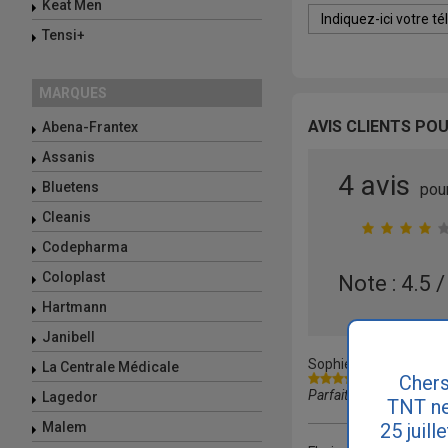
Keat Men
Tensi+
MARQUES
AVIS CLIENTS POU
Abena-Frantex
Assanis
4 avis
Bluetens
pour
Cleanis
Codepharma
Coloplast
Note : 4.5 /
Hartmann
Janibell
Sophie
(34), France mé
La Centrale Médicale
Chers
Parfait. Un peu fragile 
Lagedor
TNT ne
25 juill
Malem