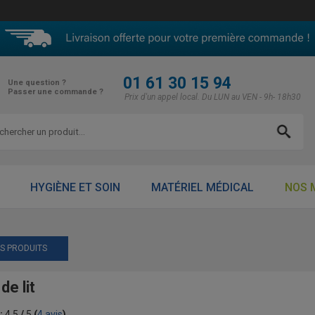
01 61 30 15 94
Une question ?
Passer une commande ?
Prix d'un appel local. Du LUN au VEN - 9h- 18h30
HYGIÈNE ET SOIN
MATÉRIEL MÉDICAL
NOS 
ES PRODUITS
e lit
:
4.5
/
5
(
4
avis
)