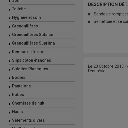
Soin
DESCRIPTION DÉTA
Toilette
Sonde de remplacem
Hygiène et soin
Se nettoie et se c
Grenouillères
Grenouillères Solaise
Grenouillères Suprima
Remise en forme
Slips coton étanches
Le 23 Octobre 2013, l
Culottes Plastiques
l'énurésie :
Bodies
Pantalons
Robes
Chemises de nuit
Hauts
Vêtements divers