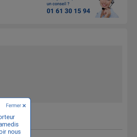
Fermer
orteur
samedis
loir nous