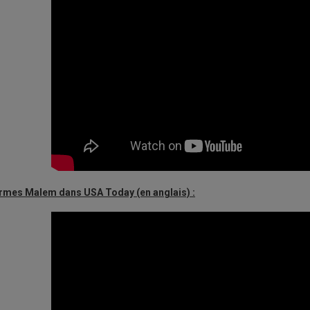
armes Malem dans USA Today (en anglais) :