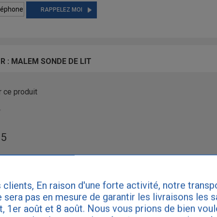
RAPPELEZ MOI
R : MALEM SONDE DE LIT
 ce produit
 5
tropolitaine le
19/09/2021
 clients, En raison d'une forte activité, notre transp
quand l'enfant y appuie ses genous, mais on n'y peut rien.
 sera pas en mesure de garantir les livraisons les 
et, 1er août et 8 août. Nous vous prions de bien vou