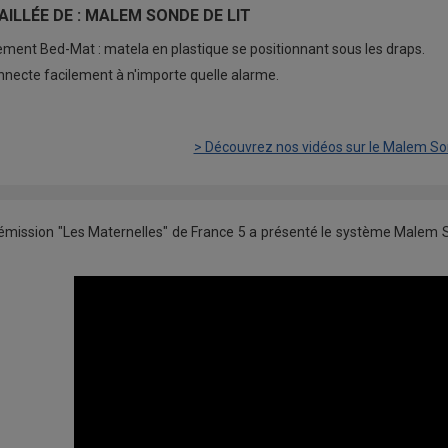
ILLÉE DE : MALEM SONDE DE LIT
ent Bed-Mat : matela en plastique se positionnant sous les draps.
onnecte facilement à n'importe quelle alarme.
> Découvrez nos vidéos sur le Malem Son
'émission "Les Maternelles" de France 5 a présenté le système Malem St