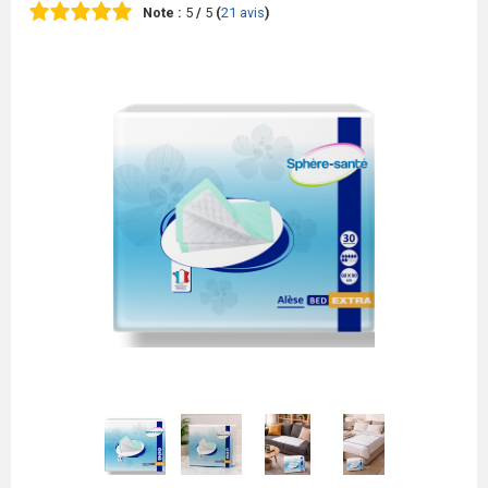
Note :
5
/
5
(
21
avis
)