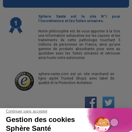
Sphère Santé est le site N°1 pour
l'incontinence et les fuites urinaires.
Notre philosophie est de vous apporter à la fois
une information exhaustive sur les causes et les
traitements de cette pathologie touchant 5
millions de personnes en France, ainsi qu'une
gamme de produits absorbants pour vivre au
quotidien avec les fuites urinaires et retrouver
ainsi toute votre autonomie.
sphere-sante.com est un site marchand en
ligne agréé Trusted Shops avec label de
qualité et la Protection Acheteur.
01 61 30 15 94
(prix d’un appel local)