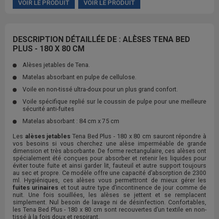
VOIR LE PRODUIT
VOIR LE PRODUIT
DESCRIPTION DÉTAILLÉE DE : ALÈSES TENA BED
PLUS - 180 X 80 CM
Alèses jetables de Tena.
Matelas absorbant en pulpe de cellulose.
Voile en non-tissé ultra-doux pour un plus grand confort.
Voile spécifique replié sur le coussin de pulpe pour une meilleure
sécurité anti-fuites
Matelas absorbant : 84 cm x 75 cm
Les
alèses jetables
Tena Bed Plus - 180 x 80 cm sauront répondre à
vos besoins si vous cherchez une alèse imperméable de grande
dimension et très absorbante. De forme rectangulaire, ces alèses ont
spécialement été conçues pour absorber et retenir les liquides pour
éviter toute fuite et ainsi garder lit, fauteuil et autre support toujours
au sec et propre. Ce modèle offre une capacité d’absorption de 2300
ml. Hygiéniques, ces alèses vous permettront de mieux gérer les
fuites urinaires
et tout autre type d’incontinence de jour comme de
nuit. Une fois souillées, les alèses se jettent et se remplacent
simplement. Nul besoin de lavage ni de désinfection. Confortables,
les Tena Bed Plus - 180 x 80 cm sont recouvertes d’un textile en non-
tissé à la fois doux et respirant.