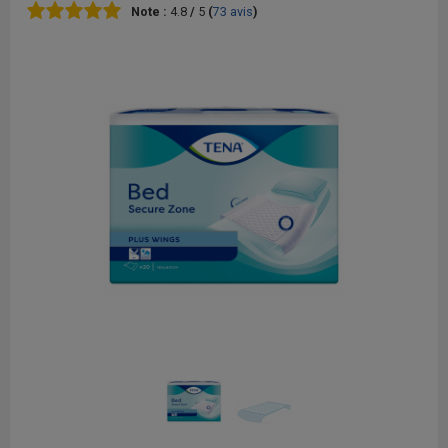
Note :
4.8
/
5
(
73
avis
)