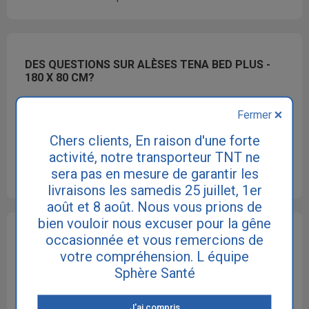
DES QUESTIONS SUR ALÈSES TENA BED PLUS -
180 X 80 CM?
Contactez-nous ou faites vous rappeler gratuitement:
Fermer
Chers clients, En raison d'une forte
activité, notre transporteur TNT ne
RAPPELEZ MOI
sera pas en mesure de garantir les
livraisons les samedis 25 juillet, 1er
août et 8 août. Nous vous prions de
bien vouloir nous excuser pour la gêne
OFFRE FIDÉLITÉ SUR LES PRODUITS TENA
occasionnée et vous remercions de
votre compréhension. L équipe
Sphère Santé
J'ai compris