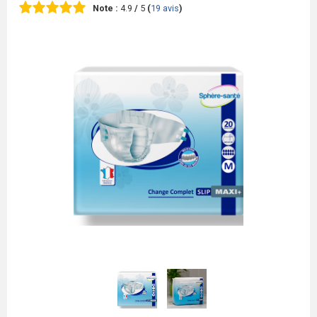
Note :
4.9
/
5
(
19
avis
)