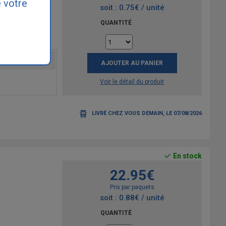
 votre
soit : 0.75€ / unité
QUANTITÉ
AJOUTER AU PANIER
Voir le détail du produit
LIVRÉ CHEZ VOUS DEMAIN, LE 07/08/2026
En stock
22.95€
Prix par paquets
soit : 0.88€ / unité
QUANTITÉ