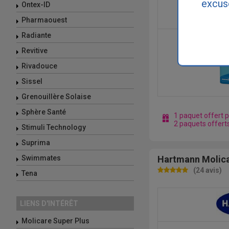
excus
Ontex-ID
Pharmaouest
Radiante
Revitive
Rivadouce
Sissel
Grenouillère Solaise
Sphère Santé
1 paquet offert 
2 paquets offert
Stimuli Technology
Suprima
Swimmates
Hartmann Molica
(24 avis)
Tena
LIENS D'INTÉRÊT
Molicare Super Plus