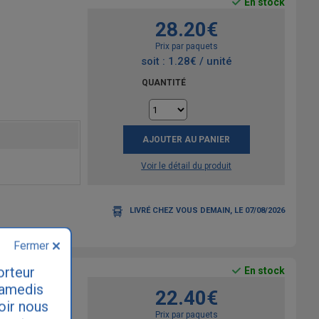
En stock
28.20€
Prix par paquets
soit : 1.28€ / unité
QUANTITÉ
AJOUTER AU PANIER
Voir le détail du produit
LIVRÉ CHEZ VOUS DEMAIN, LE 07/08/2026
Fermer
orteur
En stock
samedis
22.40€
loir nous
Prix par paquets