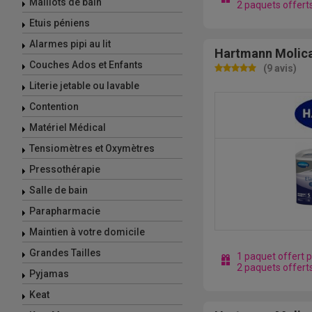
Maillots de bain
2 paquets offert
Etuis péniens
Alarmes pipi au lit
Hartmann Molica
Couches Ados et Enfants
(9 avis)
Literie jetable ou lavable
Contention
Matériel Médical
Tensiomètres et Oxymètres
Pressothérapie
Salle de bain
Parapharmacie
Maintien à votre domicile
Grandes Tailles
1 paquet offert 
2 paquets offert
Pyjamas
Keat