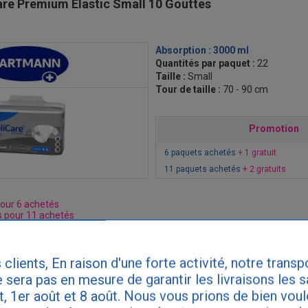
re Premium Elastic Small 10 Gouttes
Absorption :
3000 ml
Quantités par paquet :
22
Taille :
Small
Tour de taille :
70 - 90 cm
Promotion
6 paquets achetés
+ 1 gratuit
11 paquets achetés
+ 2 gratuits
pour 6 achetés
s pour 11 achetés
 clients, En raison d'une forte activité, notre transp
re Premium Elastic Medium 6 Gouttes
 sera pas en mesure de garantir les livraisons les 
et, 1er août et 8 août. Nous vous prions de bien vou