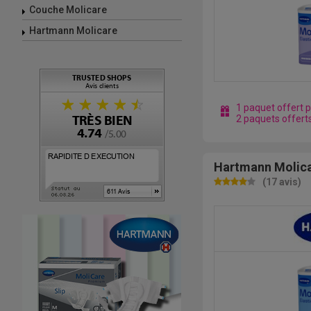
Couche Molicare
Hartmann Molicare
1 paquet offert 
2 paquets offert
Hartmann Molica
(17 avis)