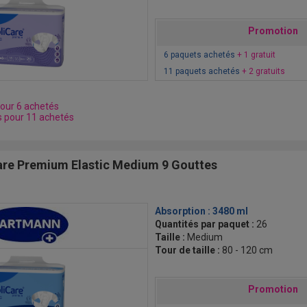
Promotion
6 paquets achetés
+ 1 gratuit
11 paquets achetés
+ 2 gratuits
pour 6 achetés
s pour 11 achetés
re Premium Elastic Medium 9 Gouttes
Absorption :
3480 ml
Quantités par paquet :
26
Taille :
Medium
Tour de taille :
80 - 120 cm
Promotion