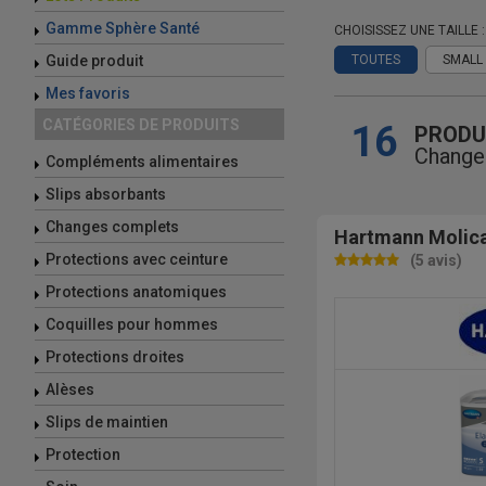
Gamme Sphère Santé
CHOISISSEZ UNE TAILLE :
Guide produit
TOUTES
SMALL
Mes favoris
CATÉGORIES DE PRODUITS
16
PRODU
Change
Compléments alimentaires
Slips absorbants
Changes complets
Hartmann Molica
Protections avec ceinture
(5 avis)
Protections anatomiques
Coquilles pour hommes
Protections droites
Alèses
Slips de maintien
Protection