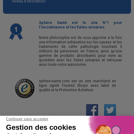
niveau d'absorption.
Sphère Santé est le site N°1 pour
l'incontinence et les fuites urinaires.
Notre philosophie est de vous apporter à la fois
une information exhaustive sur les causes et les
traitements de cette pathologie touchant 5
millions de personnes en France, ainsi qu'une
gamme de produits absorbants pour vivre au
quotidien avec les fuites urinaires et retrouver
ainsi toute votre autonomie.
sphere-sante.com est un site marchand en
ligne agréé Trusted Shops avec label de
qualité et la Protection Acheteur.
01 61 30 15 94