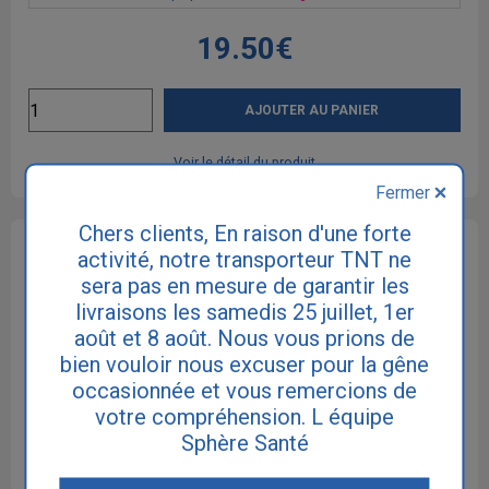
19.50€
AJOUTER AU PANIER
Voir le détail du produit
Fermer
Chers clients, En raison d'une forte
Sphere-Sante Slip Extra Large Maxi +
activité, notre transporteur TNT ne
Absorption :
4400 ml
sera pas en mesure de garantir les
Quantités par paquet :
20
livraisons les samedis 25 juillet, 1er
Taille :
Extra Large
Tour de taille :
140 - 175 cm
août et 8 août. Nous vous prions de
bien vouloir nous excuser pour la gêne
occasionnée et vous remercions de
votre compréhension. L équipe
Sphère Santé
Promotion
6 paquets achetés
+ 1 gratuit