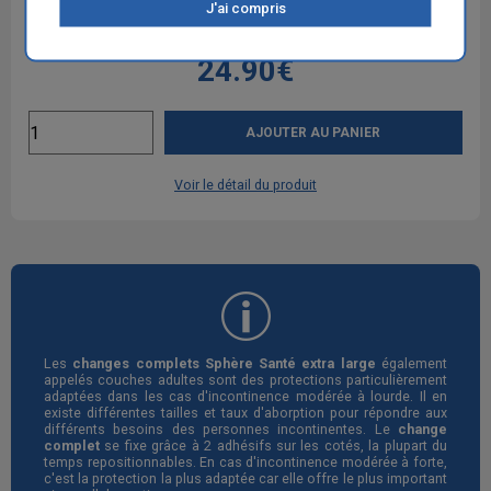
J'ai compris
11 paquets achetés
+ 2 gratuits
24.90€
AJOUTER AU PANIER
Voir le détail du produit
Les
changes complets Sphère Santé extra large
également
appelés couches adultes sont des protections particulièrement
adaptées dans les cas d'incontinence modérée à lourde. Il en
existe différentes tailles et taux d'aborption pour répondre aux
différents besoins des personnes incontinentes. Le
change
complet
se fixe grâce à 2 adhésifs sur les cotés, la plupart du
temps repositionnables. En cas d'incontinence modérée à forte,
c'est la protection la plus adaptée car elle offre le plus important