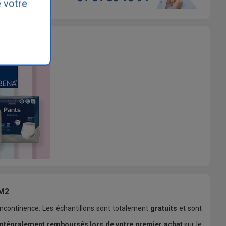
 votre
M2
 incontinence. Les échantillons sont totalement
gratuits
et sont
intégralement remboursés lors de votre premier achat
sur le