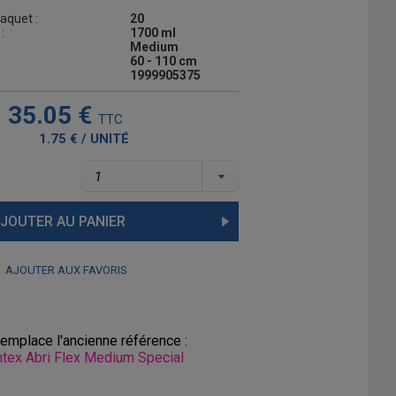
aquet :
20
:
1700 ml
Medium
60 - 110 cm
1999905375
35.05 €
TTC
1.75 € / UNITÉ
JOUTER AU PANIER
AJOUTER AUX FAVORIS
remplace l'ancienne référence :
tex Abri Flex Medium Special