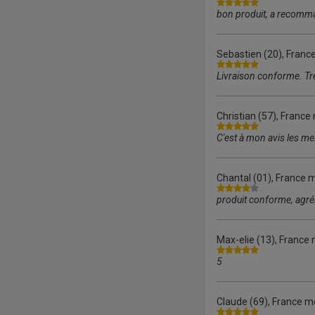
bon produit, a recomma
Sebastien
(20), Franc
Livraison conforme. Tr
Christian
(57), France 
C'est à mon avis les mei
Chantal
(01), France m
produit conforme, agré
Max-elie
(13), France 
5
Claude
(69), France mé