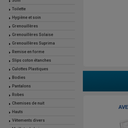
Soin
Toilette
Hygiène et soin
Grenouillères
Grenouillères Solaise
Grenouillères Suprima
Remise en forme
Slips coton étanches
Culottes Plastiques
Bodies
Pantalons
Robes
Chemises de nuit
AV
Hauts
Vêtements divers