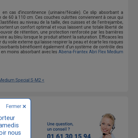
n cas d’incontinence (urinaire/fécale). Ce slip absorbant a
e de 60 à 110 cm. Ces couches culottes conviennent à ceux qui
astifiées au niveau de la taille, des cuisses et de l’entrejambe,
ortent un confort optimal et vous laissent une totale liberté de
ouvoir de rétention, une protection renforcée par les barrières
re au bleu lorsque le produit atteint la saturation. Efficaces les
 voile externe qui laisse respirer la peau et écarte les risques
ps absorbants bénéficient également d’un système de contrôle des
er, en moins absorbant avec les
Abena-Frantex Abri Flex Medium
 Medium Special S-M2 <
Fermer
orteur
samedis
loir nous