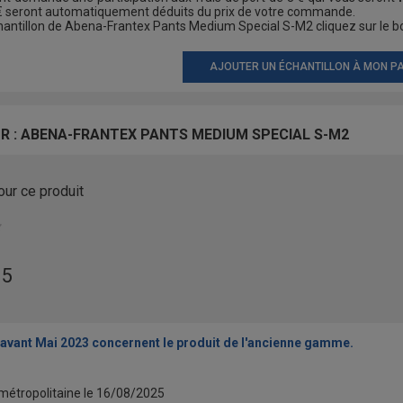
 € seront automatiquement déduits du prix de votre commande.
ntillon de Abena-Frantex Pants Medium Special S-M2 cliquez sur le bo
AJOUTER UN ÉCHANTILLON À MON PA
UR : ABENA-FRANTEX PANTS MEDIUM SPECIAL S-M2
our ce produit
 5
avant Mai 2023 concernent le produit de l'ancienne gamme.
métropolitaine le
16/08/2025