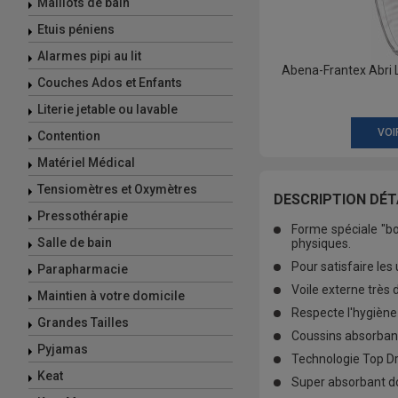
Maillots de bain
Etuis péniens
Alarmes pipi au lit
Abena-Frantex Abri L
Couches Ados et Enfants
Literie jetable ou lavable
VOI
Contention
Matériel Médical
Tensiomètres et Oxymètres
DESCRIPTION DÉT
Pressothérapie
Forme spéciale "bo
Salle de bain
physiques.
Pour satisfaire les
Parapharmacie
Voile externe très 
Maintien à votre domicile
Respecte l'hygiène
Grandes Tailles
Coussins absorbants
Pyjamas
Technologie Top Dry
Keat
Super absorbant do