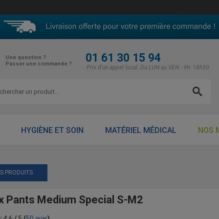
01 61 30 15 94
Une question ?
Passer une commande ?
Prix d'un appel local. Du LUN au VEN - 9h- 18h30
HYGIÈNE ET SOIN
MATÉRIEL MÉDICAL
NOS 
ES PRODUITS
x Pants Medium Special S-M2
:
4.6
/
5
(
50
avis
)