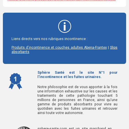
Liens directs vers nos rubriques incontinence :
|
Produits d'incontinence et couches adultes Abena-Frantex
Slips
absorbants
Sphère Santé est le site N°1 pour
l'incontinence et les fuites urinaires.
Notre philosophie est de vous apporter à la fois
une information exhaustive sur les causes et les
traitements de cette pathologie touchant 5
millions de personnes en France, ainsi qu'une
gamme de produits absorbants pour vivre au
quotidien avec les fuites urinaires et retrouver
ainsi toute votre autonomie.
sphere-sante.com est un site marchand en