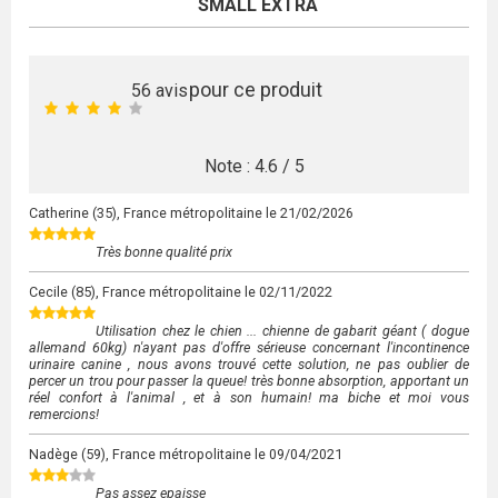
SMALL EXTRA
pour ce produit
56
avis
Note :
4.6
/
5
Catherine
(35), France métropolitaine le
21/02/2026
Très bonne qualité prix
Cecile
(85), France métropolitaine le
02/11/2022
Utilisation chez le chien ... chienne de gabarit géant ( dogue
allemand 60kg) n'ayant pas d'offre sérieuse concernant l'incontinence
urinaire canine , nous avons trouvé cette solution, ne pas oublier de
percer un trou pour passer la queue! très bonne absorption, apportant un
réel confort à l'animal , et à son humain! ma biche et moi vous
remercions!
Nadège
(59), France métropolitaine le
09/04/2021
Pas assez epaisse