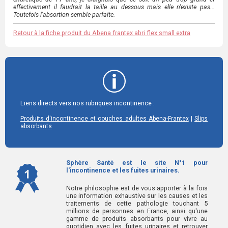
effectivement il faudrait la taille au dessous mais elle n'existe pas...
Toutefois l'absortion semble parfaite.
Retour à la fiche produit du Abena frantex abri flex small extra
Liens directs vers nos rubriques incontinence :
|
Produits d'incontinence et couches adultes Abena-Frantex
Slips
absorbants
Sphère Santé est le site N°1 pour
l'incontinence et les fuites urinaires.
Notre philosophie est de vous apporter à la fois
une information exhaustive sur les causes et les
traitements de cette pathologie touchant 5
millions de personnes en France, ainsi qu'une
gamme de produits absorbants pour vivre au
quotidien avec les fuites urinaires et retrouver