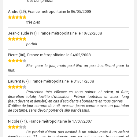
Très bon produit
Andre
(29), France métropolitaine le
06/05/2008
très bien
Jean-claude
(91), France métropolitaine le
10/02/2008
parfait
Pierre
(06), France métropolitaine le
04/02/2008
Bien pour le jour, mais peut-être un peu insuffisant pour la
nuit.
Laurent
(67), France métropolitaine le
31/01/2008
Protection très efficace en tous points: ni odeur, ni fuite,
discrétion totale, facilité d'utilisation. Prévoir toutefois un insert long
(haut devant et derrière) en cas d'accidents abondants en tous genres.
S'utilise de jour comme de nuit, avec un jeans comme avec un pantalon
de costume, sans devoir porter de slip par dessus.
Nicole
(71), France métropolitaine le
17/07/2007
Ce produit n'étant pas destiné à un adulte mais à un enfant
énurétique de 11 ans, je craignais que ce soit un peu trop grand et