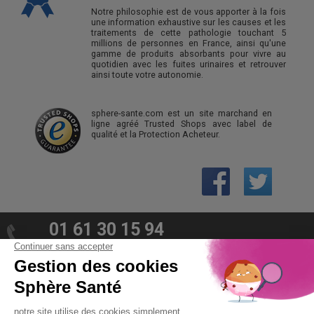
Notre philosophie est de vous apporter à la fois
une information exhaustive sur les causes et les
traitements de cette pathologie touchant 5
millions de personnes en France, ainsi qu'une
gamme de produits absorbants pour vivre au
quotidien avec les fuites urinaires et retrouver
ainsi toute votre autonomie.
sphere-sante.com est un site marchand en
ligne agréé Trusted Shops avec label de
qualité et la Protection Acheteur.
01 61 30 15 94
(prix d’un appel local)
CONTACTEZ-NOUS
SPHÈRE-SANTÉ © 2026