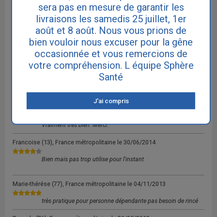
sera pas en mesure de garantir les
très bon produit. bien moins cher qu'un savon en grande
livraisons les samedis 25 juillet, 1er
surface.
août et 8 août. Nous vous prions de
Annie
(26), France métropolitaine le
28/10/2016
bien vouloir nous excuser pour la gêne
occasionnée et vous remercions de
Super produit
votre compréhension. L équipe Sphère
Odette
(57), France métropolitaine le
19/10/2016
Santé
C'est un très bon produit. Nettoie en douceur
J'ai compris
Georgette
(13), France métropolitaine le
03/03/2015
Vraiment très bien. Merci.
Francoise
(13), France métropolitaine le
30/06/2014
Bien mais pas trop utilise pour l'instant
Marie-thérése
(77), France métropolitaine le
04/11/2013
très pratique pour personne dépendante pas besoin de rincé