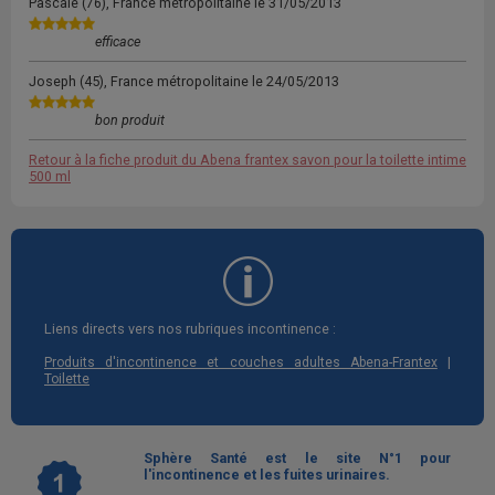
Pascale
(76), France métropolitaine le
31/05/2013
efficace
Joseph
(45), France métropolitaine le
24/05/2013
bon produit
Retour à la fiche produit du Abena frantex savon pour la toilette intime
500 ml
Liens directs vers nos rubriques incontinence :
|
Produits d'incontinence et couches adultes Abena-Frantex
Toilette
Sphère Santé est le site N°1 pour
l'incontinence et les fuites urinaires.