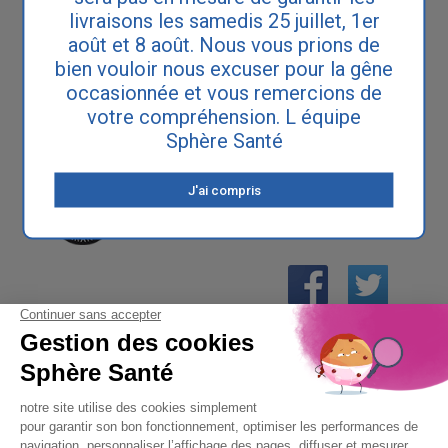
l'incontinence et les fuites urinaires.
livraisons les samedis 25 juillet, 1er
août et 8 août. Nous vous prions de
Notre philosophie est de vous apporter à la fois
une information exhaustive sur les causes et les
bien vouloir nous excuser pour la gêne
traitements de cette pathologie touchant 5
millions de personnes en France, ainsi qu'une
occasionnée et vous remercions de
gamme de produits absorbants pour vivre au
votre compréhension. L équipe
quotidien avec les fuites urinaires et retrouver
ainsi toute votre autonomie.
Sphère Santé
sphere-sante.com est un site marchand en
J'ai compris
ligne agréé Trusted Shops avec label de
qualité et la Protection Acheteur.
01 61 30 15 94
(prix d’un appel local)
CONTACTEZ-NOUS