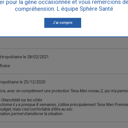
er pour la gêne occasionnée et vous remercions de
compréhension. L équipe Sphère Santé
nce métropolitaine le
21/06/2021
J'ai compris
re plié a l’inverse de façon à ce quand on le déplie on comprend tout de suit
tropolitaine le
28/02/2021
ficace
ropolitaine le
25/12/2020
ne fois, avec en complément une protection Tena Men niveau 2, qui m'a permis
 l'étanchéité sur les côtés
ctomie il y a presque 8 semaines, j'utilise principalement Tena Men Premium 
 budget, mais c'est confortable d'être au sec.
ation permet d'améliorer la situation.