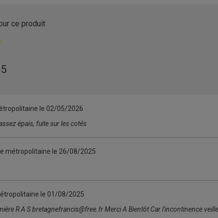
our ce produit
/
5
tropolitaine le
02/05/2026
ssez épais, fuite sur les cotés
ce métropolitaine le
26/08/2025
étropolitaine le
01/08/2025
ière R A S bretagnefrancis@free.fr Merci A Bientôt Car l'incontinence veill