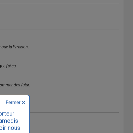
que la livraison.
ue j'ai eu.
s commandes futur.
Fermer
orteur
samedis
loir nous