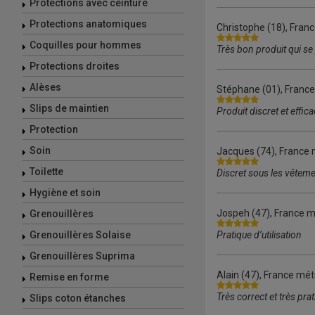
Protections avec ceinture
Protections anatomiques
Christophe
(18), Franc
Coquilles pour hommes
Très bon produit qui s
Protections droites
Alèses
Stéphane
(01), France
Slips de maintien
Produit discret et effic
Protection
Soin
Jacques
(74), France 
Toilette
Discret sous les vêtem
Hygiène et soin
Jospeh
(47), France m
Grenouillères
Grenouillères Solaise
Pratique d’utilisation
Grenouillères Suprima
Alain
(47), France mét
Remise en forme
Très correct et très pra
Slips coton étanches