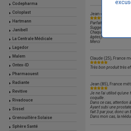
excus
Codepharma
Coloplast
Jean-claude
(06), Fra
Hartmann
Parfait !! Rien à dire
Suggestion:
Janibell
Chaque slip pourrait êt
âgées).
La Centrale Médicale
Merci
Lagedor
Malem
Claude
(25), France mé
Ontex-ID
Très bon produit très ef
Pharmaouest
Radiante
Jean
(85), France mét
Revitive
Je ne l'ai utilisé qu'u
coquille .
Rivadouce
Dans ce cas, attention à
Ayant subi une prostate
Sissel
fait 3 par jour, donc un
Dans mon cas, la rééduc
Grenouillère Solaise
Sphère Santé