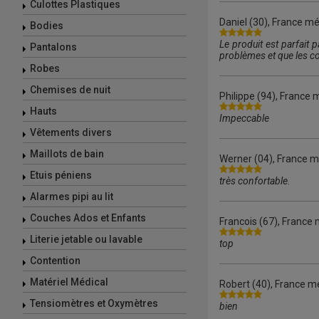
Culottes Plastiques
Daniel
(30), France mé
Bodies
Le produit est parfait 
Pantalons
problèmes et que les c
Robes
Chemises de nuit
Philippe
(94), France m
Hauts
Impeccable
Vêtements divers
Maillots de bain
Werner
(04), France m
Etuis péniens
très confortable.
Alarmes pipi au lit
Couches Ados et Enfants
Francois
(67), France 
Literie jetable ou lavable
top
Contention
Matériel Médical
Robert
(40), France mé
Tensiomètres et Oxymètres
bien