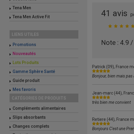
Tena Men
41
avis
p
Tena Men Active Fit
LIENS UTILES
Note :
4.9
Promotions
Nouveautés
Lots Produits
Patrick
(09), France mé
Gamme Sphère Santé
Bonjour, bien mais pas a
Guide produit
Mes favoris
Jean-marc
(44), Fran
CATÉGORIES DE PRODUITS
très bien me convient
Compléments alimentaires
Slips absorbants
Retiere
(44), France m
Changes complets
Bonjours C'est une Prem