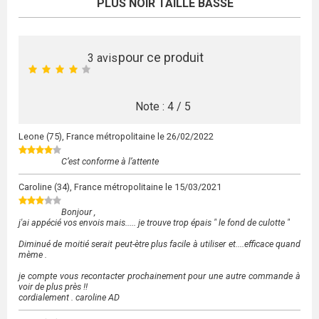
PLUS NOIR TAILLE BASSE
pour ce produit
3
avis
Note :
4
/
5
Leone
(75), France métropolitaine le
26/02/2022
C’est conforme à l’attente
Caroline
(34), France métropolitaine le
15/03/2021
Bonjour ,
j'ai appécié vos envois mais..... je trouve trop épais " le fond de culotte "
Diminué de moitié serait peut-ètre plus facile à utiliser et....efficace quand
mème .
je compte vous recontacter prochainement pour une autre commande à
voir de plus près !!
cordialement . caroline AD