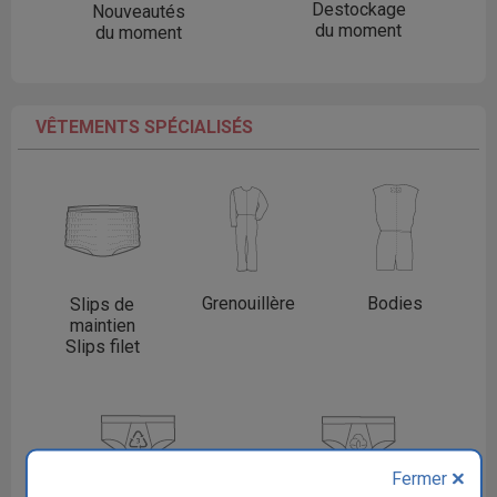
Destockage
Nouveautés
du moment
du moment
VÊTEMENTS SPÉCIALISÉS
Grenouillère
Bodies
Slips de
maintien
Slips filet
Fermer