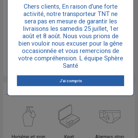
Culottes plastiques
Culottes en coton
Chers clients, En raison d'une forte
Culottes PVC
étanches
activité, notre transporteur TNT ne
sera pas en mesure de garantir les
livraisons les samedis 25 juillet, 1er
août et 8 août. Nous vous prions de
bien vouloir nous excuser pour la gêne
occasionnée et vous remercions de
Chemises de
Vêtements
Maillots de bain
votre compréhension. L équipe Sphère
nuit
divers
incontinence
Santé
J'ai compris
DIVERS
Hygiène et soin
Keat
Alarmes stop