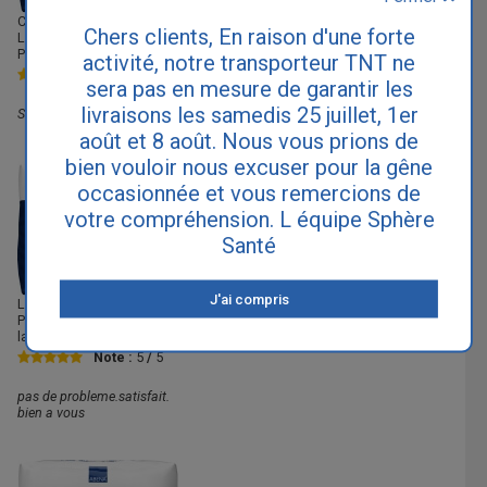
Claudette
(08), commentaire pour le Abena-Frantex Abri Flex Extra
Chers clients, En raison d'une forte
Large Plus (ancien nom du Abena-Frantex Pants Extra Large XL1
Premium) laissé le
15/06/2014
activité, notre transporteur TNT ne
Note :
5
/
5
sera pas en mesure de garantir les
livraisons les samedis 25 juillet, 1er
Satisfaisant.
août et 8 août. Nous vous prions de
bien vouloir nous excuser pour la gêne
occasionnée et vous remercions de
votre compréhension. L équipe Sphère
Santé
J'ai compris
Louis
(41), commentaire pour le Abena-Frantex Abri Flex Extra Large
Plus (ancien nom du Abena-Frantex Pants Extra Large XL1 Premium)
laissé le
01/12/2013
Note :
5
/
5
pas de probleme.satisfait.
bien a vous