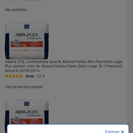
très satisfaite
Valérie
(74), commentaire pour le Abena-Frantex Abri Flex Extra Large
Plus (ancien nom du Abena-Frantex Pants Extra Large XL1 Premium)
laissé le
26/09/2014
Note :
5
/
5
c'est de tres bon produit
Fermer