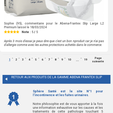
Sophie
(95), commentaire pour le Abena-Frantex Slip Large L2
Premium laissé le
18/03/2024
Note :
5
/
5
Après 3 mois d'essai je peux dire que c'est un bon nproduit car je n'ai pas
d'allergie comme avec les autres protections achetés dans le commerce.
Page
...
1
2
3
4
5
6
7
8
9
10
19
suivante
RETOUR AUX PRODUITS DE LA GAMME
ABENA FRANTEX SLIP
Sphère Santé est le site N°1 pour
l'incontinence et les fuites urinaires.
Notre philosophie est de vous apporter à la fois
une information exhaustive sur les causes et les
traitements de cette pathologie touchant 5