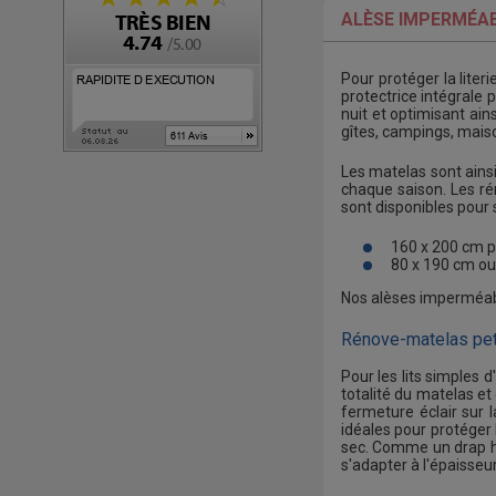
ALÈSE IMPERMÉAB
Pour protéger la liter
protectrice intégrale 
nuit et optimisant ain
gîtes, campings, maiso
Les matelas sont ainsi
chaque saison. Les r
sont disponibles pour 
160 x 200 cm po
80 x 190 cm ou 
Nos alèses imperméable
Rénove-matelas peti
Pour les lits simples
totalité du matelas et 
fermeture éclair sur 
idéales pour protéger 
sec. Comme un drap ho
s'adapter à l'épaisseu