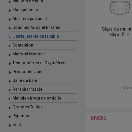
Maillots de bain
Etuis péniens
Alarmes pipi au lit
Couches Ados et Enfants
Slips de maint
Slips filet
Literie jetable ou lavable
Contention
Matériel Médical
Tensiomètres et Oxymètres
Pressothérapie
Salle de bain
Chem
Parapharmacie
Maintien à votre domicile
Grandes Tailles
Pyjamas
DIVERS
Keat