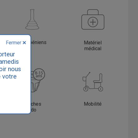
Etuis péniens
Fermer
Matériel
médical
orteur
samedis
loir nous
 votre
Couches
Mobilité
Ado