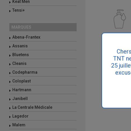
Keat Men
Tensi+
MARQUES
Abena-Frantex
Hygiène et so
Assanis
Chers
Bluetens
TNT ne
Cleanis
25 juill
excus
Codepharma
Coloplast
Hartmann
Tensiomètre
Janibell
La Centrale Médicale
Lagedor
Malem