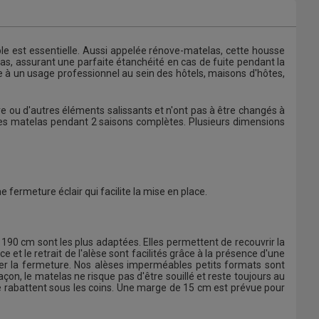
able est essentielle. Aussi appelée rénove-matelas, cette housse
elas, assurant une parfaite étanchéité en cas de fuite pendant la
ée à un usage professionnel au sein des hôtels, maisons d'hôtes,
re ou d'autres éléments salissants et n'ont pas à être changés à
es matelas pendant 2 saisons complètes. Plusieurs dimensions
fermeture éclair qui facilite la mise en place.
190 cm sont les plus adaptées. Elles permettent de recouvrir la
 et le retrait de l'alèse sont facilités grâce à la présence d'une
ler la fermeture. Nos alèses imperméables petits formats sont
çon, le matelas ne risque pas d'être souillé et reste toujours au
e rabattent sous les coins. Une marge de 15 cm est prévue pour