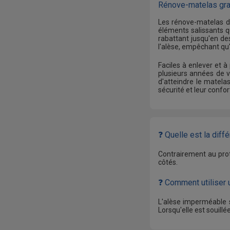
Rénove-matelas gran
Les rénove-matelas de
éléments salissants q
rabattant jusqu'en de
l'alèse, empêchant qu'
Faciles à enlever et à
plusieurs années de v
d'atteindre le matela
sécurité et leur confor
❓ Quelle est la dif
Contrairement au prot
côtés.
❓ Comment utiliser
L'alèse imperméable s
Lorsqu'elle est souillée