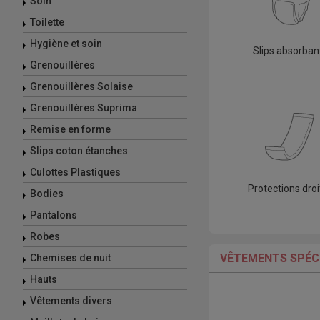
Soin
Toilette
Hygiène et soin
Slips absorban
Grenouillères
Grenouillères Solaise
Grenouillères Suprima
Remise en forme
Slips coton étanches
Culottes Plastiques
Protections droi
Bodies
Pantalons
Robes
VÊTEMENTS SPÉCI
Chemises de nuit
Hauts
Vêtements divers