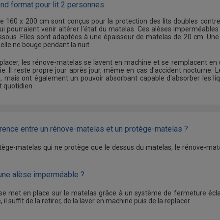
d format pour lit 2 personnes
 160 x 200 cm sont conçus pour la protection des lits doubles contre l
ui pourraient venir altérer l'état du matelas. Ces alèses imperméable
ssous. Elles sont adaptées à une épaisseur de matelas de 20 cm. Une 
elle ne bouge pendant la nuit.
 placer, les rénove-matelas se lavent en machine et se remplacent en un 
ie. Il reste propre jour après jour, même en cas d'accident nocturne
s, mais ont également un pouvoir absorbant capable d'absorber les liqu
t quotidien.
férence entre un rénove-matelas et un protège-matelas ?
ège-matelas qui ne protège que le dessus du matelas, le rénove-matel
 une alèse imperméable ?
e met en place sur le matelas grâce à un système de fermeture éclair.
, il suffit de la retirer, de la laver en machine puis de la replacer.