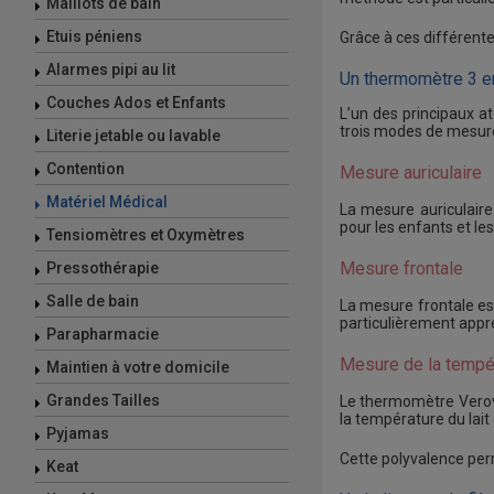
Maillots de bain
Etuis péniens
Grâce à ces différent
Alarmes pipi au lit
Un thermomètre 3 en
Couches Ados et Enfants
L’un des principaux a
trois modes de mesure
Literie jetable ou lavable
Contention
Mesure auriculaire
Matériel Médical
La mesure auriculaire
pour les enfants et le
Tensiomètres et Oxymètres
Mesure frontale
Pressothérapie
Salle de bain
La mesure frontale est
particulièrement appréc
Parapharmacie
Mesure de la tempér
Maintien à votre domicile
Grandes Tailles
Le thermomètre Veroval
la température du lait
Pyjamas
Cette polyvalence perm
Keat