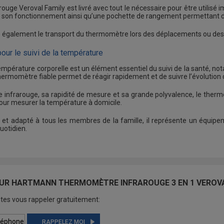
ouge Veroval Family est livré avec tout le nécessaire pour être utili
 à son fonctionnement ainsi qu’une pochette de rangement permettant de
te également le transport du thermomètre lors des déplacements ou des 
pour le suivi de la température
température corporelle est un élément essentiel du suivi de la santé, 
thermomètre fiable permet de réagir rapidement et de suivre l’évolution
e infrarouge, sa rapidité de mesure et sa grande polyvalence, le therm
our mesurer la température à domicile.
écis et adapté à tous les membres de la famille, il représente un équip
quotidien.
UR HARTMANN THERMOMÈTRE INFRAROUGE 3 EN 1 VEROVA
tes vous rappeler gratuitement:
RAPPELEZ MOI