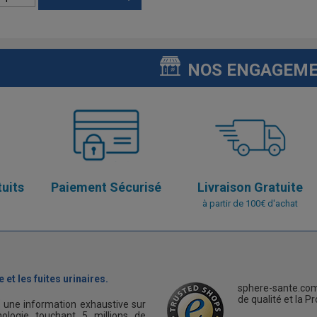
NOS ENGAGEM
tuits
Paiement Sécurisé
Livraison Gratuite
à partir de 100€ d'achat
 et les fuites urinaires.
sphere-sante.com
de qualité et la P
s une information exhaustive sur
ologie touchant 5 millions de