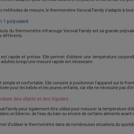
es méthodes de mesure, le thermomètre Veroval Family s’adapte à toutes
 1 polyvalent
touts du thermomètre infrarouge Veroval Family est sa grande polyval
 différents.
 est rapide et précise. Elle permet d’obtenir une température corpor
s adultes lorsqu’une mesure rapide est nécessaire.
 simple et confortable. Elle consiste à positionner l’appareil sur le fr
iée pour les bébés et les jeunes enfants, car elle ne nécessite pas d’intro
ature des objets et des liquides
 Family peut également être utilisé pour mesurer la température d’objet
 dans un biberon, de l’eau du bain ou encore de certains aliments avant 
et d’utiliser le thermomètre dans de nombreuses situations du quotidien, 