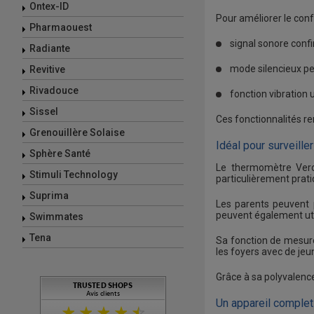
Ontex-ID
Pour améliorer le confo
Pharmaouest
signal sonore conf
Radiante
mode silencieux pe
Revitive
Rivadouce
fonction vibration
Sissel
Ces fonctionnalités re
Grenouillère Solaise
Idéal pour surveiller
Sphère Santé
Le thermomètre Verov
Stimuli Technology
particulièrement prati
Suprima
Les parents peuvent 
peuvent également uti
Swimmates
Tena
Sa fonction de mesure
les foyers avec de jeu
Grâce à sa polyvalence
Un appareil complet 