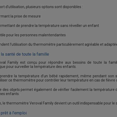
rt d’utilisation, plusieurs options sont disponibles :
irmant la prise de mesure
rmettant de prendre la température sans réveiller un enfant
 utile pour les personnes malentendantes
ndent l’utilisation du thermomètre particulièrement agréable et adaptée 
 la santé de toute la famille
al Family est conçu pour répondre aux besoins de toute la famille. 
que pour surveiller la température des enfants.
prendre la température d’un bébé rapidement, même pendant son so
liser ce thermomètre pour contrôler leur température en cas de fièvre 
 des objets permet également de vérifier facilement la température d’u
nes enfants.
, le thermomètre Veroval Family devient un outil indispensable pour le s
prêt à l’emploi