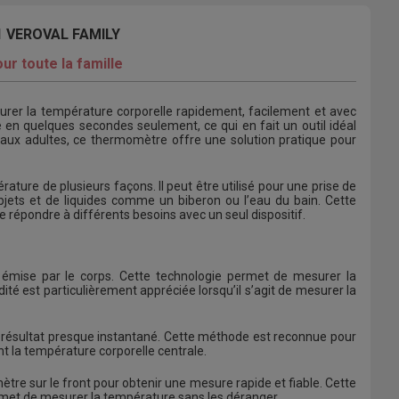
 VEROVAL FAMILY
r toute la famille
urer la température corporelle rapidement, facilement et avec
 en quelques secondes seulement, ce qui en fait un outil idéal
t aux adultes, ce thermomètre offre une solution pratique pour
ture de plusieurs façons. Il peut être utilisé pour une prise de
bjets et de liquides comme un biberon ou l’eau du bain. Cette
 de répondre à différents besoins avec un seul dispositif.
r émise par le corps. Cette technologie permet de mesurer la
té est particulièrement appréciée lorsqu’il s’agit de mesurer la
n résultat presque instantané. Cette méthode est reconnue pour
nt la température corporelle centrale.
mètre sur le front pour obtenir une mesure rapide et fiable. Cette
ermet de mesurer la température sans les déranger.