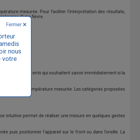
pérature mesurée. Pour faciliter l’interprétation des résultats,
 présence d’une fièvre.
Fermer
orteur
samedis
loir nous
 votre
 utile pour les parents qui souhaitent savoir immédiatement si la
prétation de la température mesurée. Les catégories proposées
face intuitive permet de réaliser une mesure en quelques gestes
e puis positionner l’appareil sur le front ou dans l’oreille. La