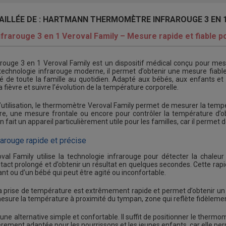
AILLÉE DE : HARTMANN THERMOMÈTRE INFRAROUGE 3 EN 1
arouge 3 en 1 Veroval Family – Mesure rapide et fiable pou
ouge 3 en 1 Veroval Family est un dispositif médical conçu pour mes
 technologie infrarouge moderne, il permet d’obtenir une mesure fiable
nté de toute la famille au quotidien. Adapté aux bébés, aux enfants e
 fièvre et suivre l’évolution de la température corporelle.
’utilisation, le thermomètre Veroval Family permet de mesurer la tempéra
re, une mesure frontale ou encore pour contrôler la température d’o
n fait un appareil particulièrement utile pour les familles, car il permet
rarouge rapide et précise
al Family utilise la technologie infrarouge pour détecter la chaleu
ct prolongé et d’obtenir un résultat en quelques secondes. Cette rapidi
t ou d’un bébé qui peut être agité ou inconfortable.
la prise de température est extrêmement rapide et permet d’obtenir u
 mesure la température à proximité du tympan, zone qui reflète fidèleme
une alternative simple et confortable. Il suffit de positionner le thermo
èrement adaptée pour les nourrissons et les jeunes enfants, car elle p