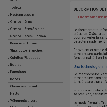
Soin
Toilette
DESCRIPTION DÉT
Hygiène et soin
Thermomètre infr
Grenouillères
Grenouillères Solaise
Le thermomètre infrar
précision. Grâce à sa
Grenouillères Suprima
pour surveiller la sa
détecter rapidement la
Remise en forme
Polyvalent et simple d
Slips coton étanches
température auriculai
fonctionnalité 3 en 1 e
Culottes Plastiques
Bodies
Une technologie inf
Pantalons
Le thermomètre Verov
température sans conta
Robes
température d’un enfan
Chemises de nuit
En mode auriculaire, 
Hauts
sa précision, car elle
Vêtements divers
Le mode frontal offre 
méthode est particuli