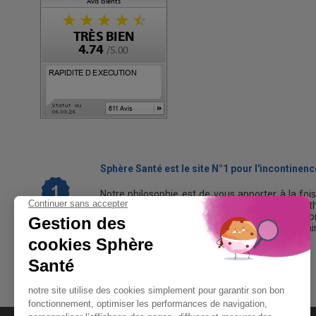
Sphère Santé est le site N°1 pour l'incontinence
Notre philosophie est de vous apporter à la foi
les causes et les traitements de cette path
personnes en France, ainsi qu'une gamme de pr
quotidien avec les fuites urinaires et retrouver a