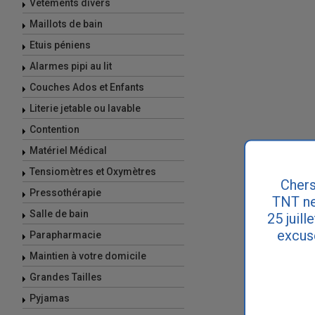
Vêtements divers
Maillots de bain
Etuis péniens
Alarmes pipi au lit
Couches Ados et Enfants
Literie jetable ou lavable
Contention
Matériel Médical
Tensiomètres et Oxymètres
Chers
Pressothérapie
TNT ne
Salle de bain
25 juill
excus
Parapharmacie
Maintien à votre domicile
Grandes Tailles
Pyjamas