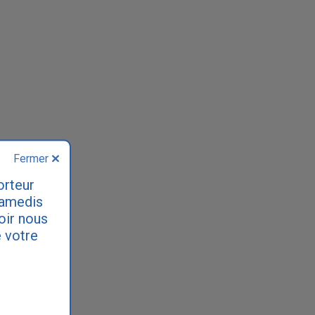
Fermer
orteur
samedis
loir nous
 votre