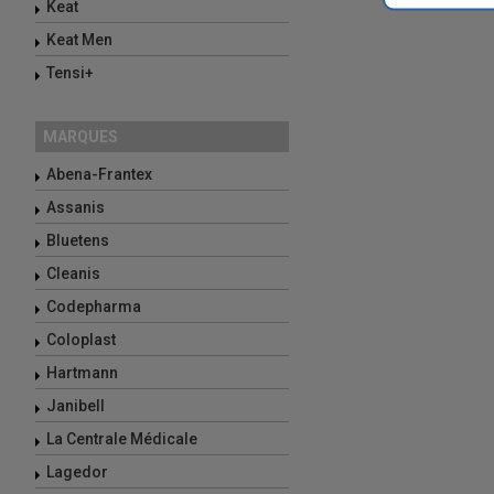
Keat
Keat Men
Tensi+
MARQUES
Abena-Frantex
Assanis
Bluetens
Cleanis
Codepharma
Coloplast
Hartmann
Janibell
La Centrale Médicale
Lagedor