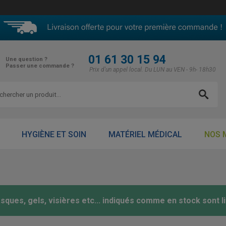
01 61 30 15 94
Une question ?
Passer une commande ?
Prix d'un appel local. Du LUN au VEN - 9h- 18h30
HYGIÈNE ET SOIN
MATÉRIEL MÉDICAL
NOS 
ques, gels, visières etc... indiqués comme en stock sont li