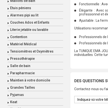
Maillots de bain
Fonctionnelle : Ave
Etuis péniens
Élégante : Avec s
professionnel et él
Alarmes pipi au lit
Ajustable : La fer
Couches Ados et Enfants
Utilisations recomman
Literie jetable ou lavable
Contention
Professionnels de l
Professionnels de l
Matériel Médical
La TUNIQUE EMA JOLETI
Tensiomètres et Oxymètres
individuelles. Cette t
Pressothérapie
Salle de bain
Parapharmacie
Maintien à votre domicile
DES QUESTIONS S
Grandes Tailles
Contactez-nous ou fai
Pyjamas
Keat