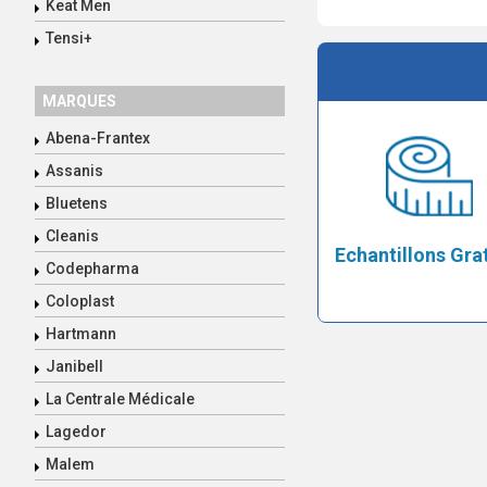
Keat Men
Tensi+
MARQUES
Abena-Frantex
Assanis
Bluetens
Cleanis
Echantillons Gra
Codepharma
Coloplast
Hartmann
Janibell
La Centrale Médicale
Lagedor
Malem