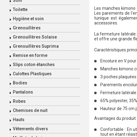
Soin
Les manches kimono c
Toilette
Les parements de l'en
tunique est égalemen
Hygiène et soin
accessoires.
Grenouillères
La fermeture latérale 
Grenouillères Solaise
et offre une grande fl
Grenouillères Suprima
Caractéristiques princi
Remise en forme
Encolure en V pour
Slips coton étanches
Manches kimono co
Culottes Plastiques
3 poches plaquées 
Bodies
Parements encolure
Pantalons
Fermeture latérale
65% polyester, 35%
Robes
Hauteur de 75 cm p
Chemises de nuit
Avantages du produit 
Hauts
Vêtements divers
Confortable : En 
tout en étant résis