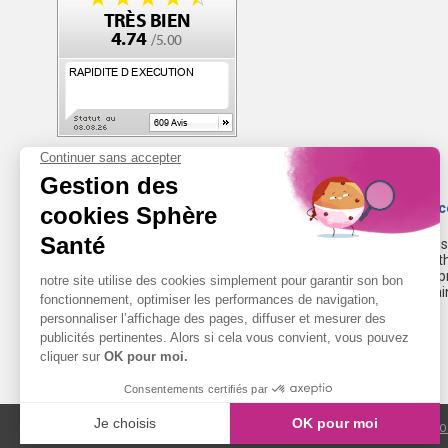
Sphère Santé est le site N°1 pour l'incontinence
Notre philosophie est de vous apporter à la foi
les causes et les traitements de cette path
personnes en France, ainsi qu'une gamme de pr
quotidien avec les fuites urinaires et retrouver a
LIENS
MENTIONS LÉGALES
CGV
CO