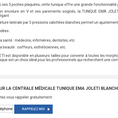
c ses 3 poches plaquées, cette tunique offre une grande fonctionnalité p
on encolure en V et ses parements soignés, la TUNIQUE EMA JOLETI
égant.
meture latérale par 5 pressions calottées blanches permet un ajustement
dées :
a santé : médecins, infirmières, dentistes, etc.
a beauté : coiffeurs, esthéticiennes, etc.
 est disponible en plusieurs tailles pour convenir à toutes les morpho
unique est un choix idéal pour les professionnels qui recherchent une comb
UR LA CENTRALE MÉDICALE TUNIQUE EMA JOLETI BLANCH
tes vous rappeler gratuitement:
RAPPELEZ MOI