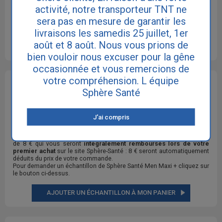
activité, notre transporteur TNT ne
sera pas en mesure de garantir les
livraisons les samedis 25 juillet, 1er
août et 8 août. Nous vous prions de
bien vouloir nous excuser pour la gêne
occasionnée et vous remercions de
votre compréhension. L équipe
OBTENIR UN ÉCHANTILLON DE : SPHÈRE SANTÉ MEN
Sphère Santé
MAXI +
Vous pouvez demander
jusque 4 échantillons différents
par foyer
J'ai compris
de nos produits pour l' incontinence. Les échantillons sont
totalement
gratuits
et sont envoyés en sachets individuels.
Il vous sera uniquement demandé une participation aux frais de port
de 8 € qui vous seront
intégralement remboursés lors de votre
premier achat
sur le site Sphère-Santé : 8 € seront automatiquement
déduits du prix de votre commande.
Pour demander un échantillon de Sphère Santé Men Maxi + cliquez sur
le bouton ci-dessus.
AJOUTER UN ÉCHANTILLON À MON PANIER