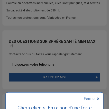
Fournie en pochettes individuelles, elles sont pratiques, et discrètes.
Sa capacité d'absorption est de 510ml.
Toutes nos protections sont fabriquées en France.
DES QUESTIONS SUR SPHÈRE SANTÉ MEN MAXI
+?
Contactez-nous ou faites vous rappeler gratuitement:
RAPPELEZ MOI
Fermer
OFFRE FIDÉLITÉ SUR LES PRODUITS SPHÈRE SANTÉ
Chers clients, En raison d'une forte