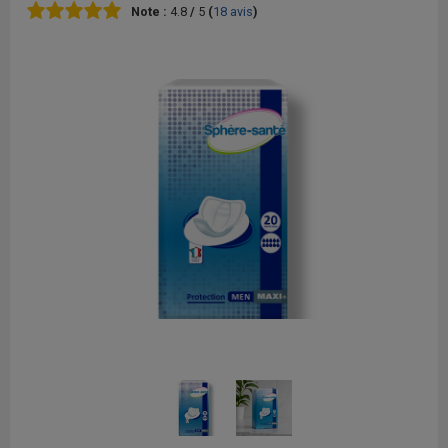
Note :
4.8
/
5
(
18
avis
)