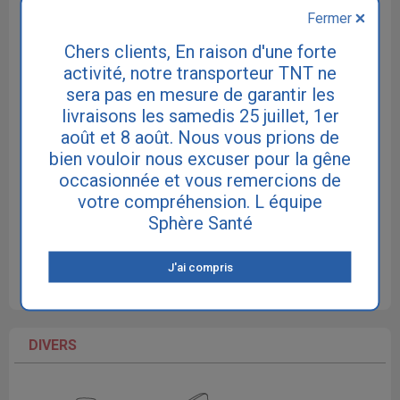
Fermer
Chers clients, En raison d'une forte
activité, notre transporteur TNT ne
sera pas en mesure de garantir les
Culottes plastiques
Culottes en coton
livraisons les samedis 25 juillet, 1er
Culottes PVC
étanches
août et 8 août. Nous vous prions de
bien vouloir nous excuser pour la gêne
occasionnée et vous remercions de
votre compréhension. L équipe
Sphère Santé
Chemises de
Vêtements
Maillots de bain
J'ai compris
nuit
divers
incontinence
DIVERS