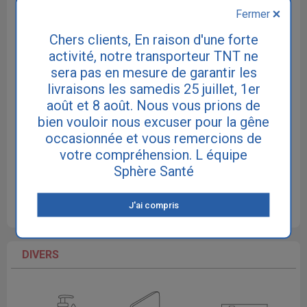
Fermer
Chers clients, En raison d'une forte
activité, notre transporteur TNT ne
Culottes plastiques
Culottes en coton
sera pas en mesure de garantir les
Culottes PVC
étanches
livraisons les samedis 25 juillet, 1er
août et 8 août. Nous vous prions de
bien vouloir nous excuser pour la gêne
occasionnée et vous remercions de
votre compréhension. L équipe
Sphère Santé
Chemises de
Vêtements
Maillots de bain
nuit
divers
incontinence
J'ai compris
DIVERS