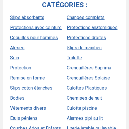
CATÉGORIES :
Slips absorbants
Changes complets
Protections avec ceinture
Protections anatomiques
Coquilles pour hommes
Protections droites
Alèses
Slips de maintien
Soin
Toilette
Protection
Grenouillères Suprima
Remise en forme
Grenouillères Solaise
Slips coton étanches
Culottes Plastiques
Bodies
Chemises de nuit
Vêtements divers
Culotte piscine
Etuis péniens
Alarmes pipi au lit
Couches Ados et Enfants
Literie jetable ou lavable