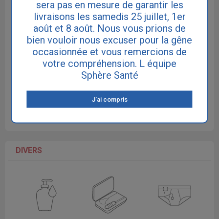
sera pas en mesure de garantir les
livraisons les samedis 25 juillet, 1er
Culottes plastiques
Culottes en coton
Culottes PVC
étanches
août et 8 août. Nous vous prions de
bien vouloir nous excuser pour la gêne
occasionnée et vous remercions de
votre compréhension. L équipe
Sphère Santé
Chemises de
Vêtements
Maillots de bain
J'ai compris
nuit
divers
incontinence
DIVERS