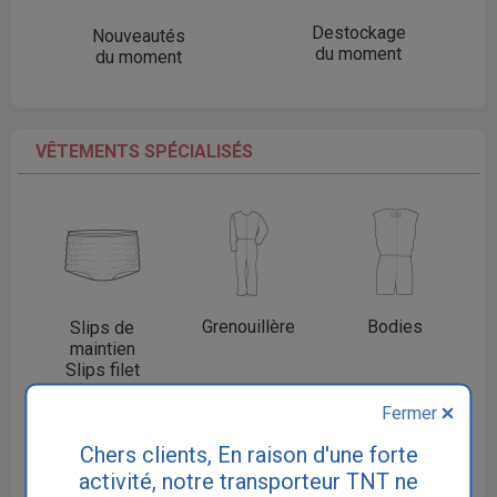
Destockage
Nouveautés
du moment
du moment
VÊTEMENTS SPÉCIALISÉS
Grenouillère
Bodies
Slips de
maintien
Slips filet
Fermer
Chers clients, En raison d'une forte
activité, notre transporteur TNT ne