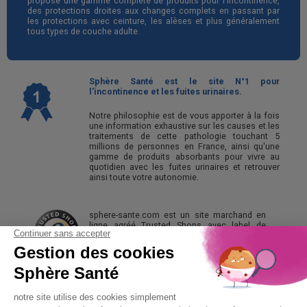
propose une gamme complète de produits pour l'incontinence,
des protections droites aux changes complets en passant par
les protections avec ceinture, les alèses et plus généralement
tous types de couche adulte.
Sphère Santé est le site N°1 pour
l'incontinence et les fuites urinaires.
Notre philosophie est de vous apporter à la fois
une information exhaustive sur les causes et les
traitements de cette pathologie touchant 5
millions de personnes en France, ainsi qu'une
gamme de produits absorbants pour vivre au
quotidien avec les fuites urinaires et retrouver
ainsi toute votre autonomie.
sphere-sante.com est un site marchand en
ligne agréé Trusted Shops avec label de
qualité et la Protection Acheteur.