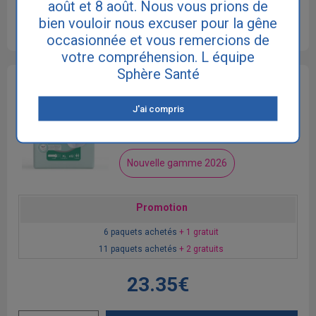
août et 8 août. Nous vous prions de
bien vouloir nous excuser pour la gêne
Voir le détail du produit
occasionnée et vous remercions de
votre compréhension. L équipe
Sphère Santé
Ontex-ID Pants Sensitive Extra Large Super
Absorption :
1950 ml
J'ai compris
Quantités par paquet :
12
Taille :
Extra Large
Tour de taille :
130 - 170 cm
Nouvelle gamme 2026
Promotion
6 paquets achetés
+ 1 gratuit
11 paquets achetés
+ 2 gratuits
23.35€