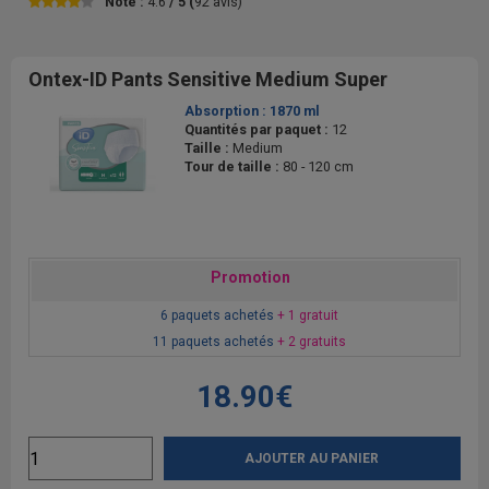
Note :
4.6
/ 5 (
92
avis)
Ontex-ID Pants Sensitive Medium Super
Absorption :
1870 ml
Quantités par paquet :
12
Taille :
Medium
Tour de taille :
80 - 120 cm
Promotion
6 paquets achetés
+ 1 gratuit
11 paquets achetés
+ 2 gratuits
18.90€
AJOUTER AU PANIER