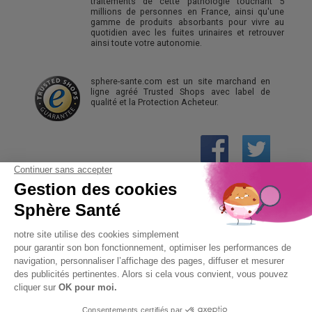
traitements de cette pathologie touchant 5
millions de personnes en France, ainsi qu'une
gamme de produits absorbants pour vivre au
quotidien avec les fuites urinaires et retrouver
ainsi toute votre autonomie.
sphere-sante.com est un site marchand en
ligne agréé Trusted Shops avec label de
qualité et la Protection Acheteur.
01 61 30 15 94
(prix d’un appel local)
CONTACTEZ-NOUS
SPHÈRE-SANTÉ © 2026