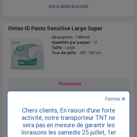
Voir le détail du produit
Ontex-ID Pants Sensitive Large Super
Absorption :
1950 ml
Quantités par paquet :
12
Taille :
Large
Tour de taille :
100 - 145 cm
Promotion
6 paquets achetés
+ 1 gratuit
Fermer
11 paquets achetés
+ 2 gratuits
Chers clients, En raison d'une forte
17.90€
activité, notre transporteur TNT ne
sera pas en mesure de garantir les
livraisons les samedis 25 juillet, 1er
AJOUTER AU PANIER