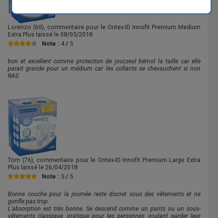
Lorenzo
(60), commentaire pour le Ontex-ID Innofit Premium Medium
Extra Plus laissé le
08/05/2018
Note :
4
/
5
bon et excellent comme protection de jour,seul bémol la taille car elle
parait grande pour un médium car les collants se chevauchent si non
RAS
Tom
(76), commentaire pour le Ontex-ID Innofit Premium Large Extra
Plus laissé le
26/04/2018
Note :
5
/
5
Bonne couche pour la journée reste discret sous des vêtements et ne
gonfle pas trop.
L'absorption est très bonne. Se descend comme un pants ou un sous-
vêtements classique, pratique pour les personnes voulant garder leur