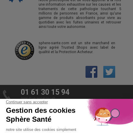
une information exhaustive sur les causes et les
traitements de cette pathologie touchant 5
millions de personnes en France, ainsi qu'une
gamme de produits absorbants pour vivre au
quotidien avec les fuites urinaires et retrouver
ainsi toute votre autonomie.
sphere-sante.com est un site marchand en
ligne agréé Trusted Shops avec label de
qualité et la Protection Acheteur.
01 61 30 15 94
(prix d’un appel local)
CONTACTEZ-NOUS
SPHÈRE-SANTÉ © 2026