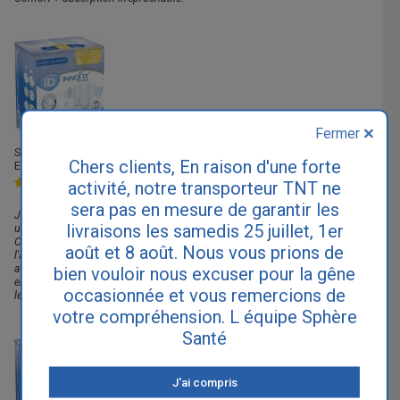
Fermer
Stephane
(67), commentaire pour le Ontex-ID Innofit Premium Large
Chers clients, En raison d'une forte
Extra Plus laissé le
20/05/2018
Note :
5
/
5
activité, notre transporteur TNT ne
sera pas en mesure de garantir les
Je viens de recevoir un échantillon de ce change et après une première
livraisons les samedis 25 juillet, 1er
utilisation en journée, je trouve cette protection en non-tissé très bien.
Contrairement à la couche en plastique, elle est respirante, ce qui évite
août et 8 août. Nous vous prions de
l'apparition de boutons de chaleur. Par ailleurs, elle offre une très bonne
absorption. Et ENFIN et SURTOUT, les adhésifs et le change tiennent bien
bien vouloir nous excuser pour la gêne
en place même lorsque la couche est très mouillée... une première chez
occasionnée et vous remercions de
les change-complets en intissé.
votre compréhension. L équipe Sphère
Santé
J'ai compris