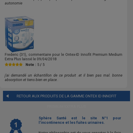
autonomie
Frederic
(31), commentaire pour le Ontex-ID Innofit Premium Medium
Extra Plus laissé le
09/04/2018
Note :
5
/
5
j'ai demandé un échantillon de ce produit .et il bien pas mal. bonne
absorption et tiens bien en place .
RETOUR AUX PRODUITS DE LA GAMME
ONTEX ID INNOFIT
PREMIUM EXTRA PLUS
Sphère Santé est le site N°1 pour
l'incontinence et les fuites urinaires.
Notre philosophie est de vous apporter à la fois