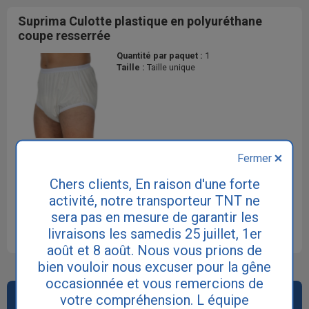
Suprima Culotte plastique en polyuréthane
coupe resserrée
Quantité par paquet :
1
Taille :
Taille unique
Fermer
22.45€
Chers clients, En raison d'une forte
Prix par paquets
activité, notre transporteur TNT ne
sera pas en mesure de garantir les
DÉTAIL DU PRODUIT
livraisons les samedis 25 juillet, 1er
août et 8 août. Nous vous prions de
bien vouloir nous excuser pour la gêne
occasionnée et vous remercions de
votre compréhension. L équipe