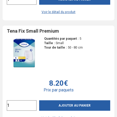
Voir le détail du produit
Tena Fix Small Premium
Quantités par paquet :
5
Taille :
Small
Tour de taille :
50 - 80 cm
8.20€
Prix par paquets
AJOUTER AU PANIER