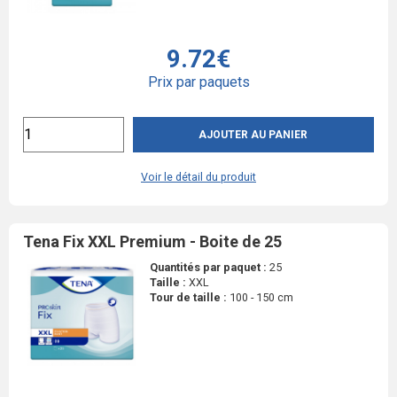
9.72€
Prix par paquets
AJOUTER AU PANIER
Voir le détail du produit
Tena Fix XXL Premium - Boite de 25
Quantités par paquet :
25
Taille :
XXL
Tour de taille :
100 - 150 cm