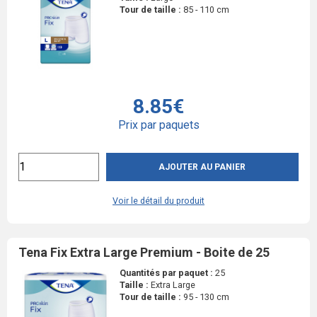
Tour de taille :
85 - 110 cm
8.85€
Prix par paquets
AJOUTER AU PANIER
Voir le détail du produit
Tena Fix Extra Large Premium - Boite de 25
Quantités par paquet :
25
Taille :
Extra Large
Tour de taille :
95 - 130 cm