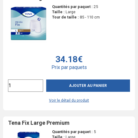
Quantités par paquet :
25
Taille :
Large
Tour de taille :
85 - 110 cm
34.18€
Prix par paquets
AJOUTER AU PANIER
Voir le détail du produit
Tena Fix Large Premium
Quantités par paquet :
5
Taille :
Large