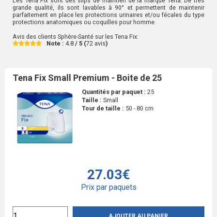
Les Tena Fix sont des slips de maintien de la marque Tena. De très
grande qualité, ils sont lavables à 90° et permettent de maintenir
parfaitement en place les protections urinaires et/ou fécales du type
protections anatomiques ou coquilles pour homme.
Avis des clients Sphère-Santé sur les
Tena Fix
:
Note :
4.8
/ 5 (
72
avis
)
Tena Fix Small Premium - Boite de 25
Quantités par paquet :
25
Taille :
Small
Tour de taille :
50 - 80 cm
27.03€
Prix par paquets
AJOUTER AU PANIER