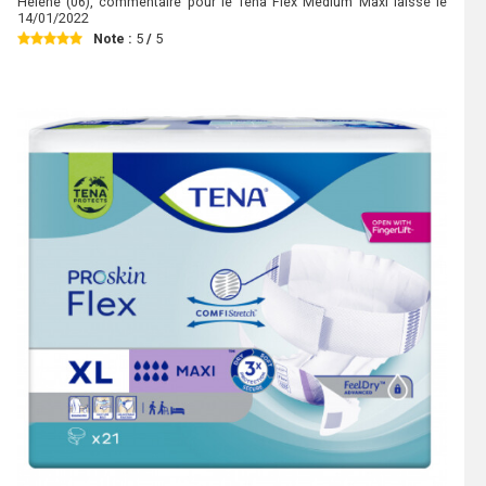
Hélène
(06), commentaire pour le Tena Flex Medium Maxi laissé le
14/01/2022
Note :
5
/
5