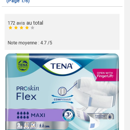
(Page 1/6)
au total
172
avis
Note moyenne :
4.7
/5