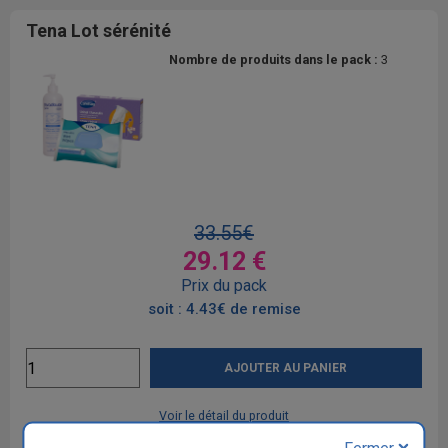
Tena Lot sérénité
Nombre de produits dans le pack :
3
33.55€
29.12 €
Prix du pack
soit : 4.43€ de remise
AJOUTER AU PANIER
Voir le détail du produit
Fermer