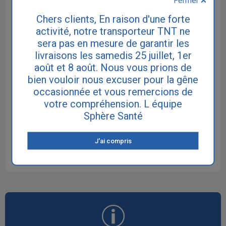
CONTENU DU PACK
Chers clients, En raison d'une forte
activité, notre transporteur TNT ne
sera pas en mesure de garantir les
Rivadouce Solution nettoyante sans
rinçage flacon 500 ml
livraisons les samedis 25 juillet, 1er
11.9 €
août et 8 août. Nous vous prions de
bien vouloir nous excuser pour la gêne
Cleanis Care Bag Urinal Masculin
occasionnée et vous remercions de
jetable
votre compréhension. L équipe
16.9 €
Sphère Santé
Tena Wet Wipe 3 en 1
4.75 €
J'ai compris