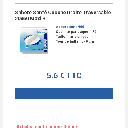
Sphère Santé Couche Droite Traversable
20x60 Maxi +
Absorption :
900
Quantité par paquet :
20
Taille :
Taille unique
Tour de taille :
0 - 0 cm
5.6 € TTC
AJOUTER AU PANIER
Articles sur le même thème