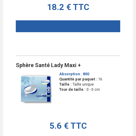
18.2 € TTC
AJOUTER AU PANIER
Sphère Santé Lady Maxi +
Absorption :
800
Quantité par paquet :
16
Taille :
Taille unique
Tour de taille :
0 - 0 cm
5.6 € TTC