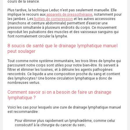
cours de la séance.
Plus tardive, la technique Leduc n’est pas seulement manuelle. Elle
implique le recours aux
appareils de pressothérapie
, notamment pour
les jambes. Les
bottes de compression
et les autres accessoires
(manchons et ceinture abdominale) permettent d’exercer une
pression simultanée à plusieurs endroits du corps. Ce mouvement
reproduit les pulsations des muscles et des vaisseaux sanguins qui
font normalement circuler la lymphe.
8 soucis de santé que le drainage lymphatique manuel
peut soulager
Tout comme notre système immunitaire, les trois litres de lymphe qui
parcourent notre corps sont utiles pour notre bien-être. Ils servent à
filtrer et éliminer les toxines, et à détruire les agents pathogènes
rencontrés. Ce liquide a une composition proche du sang et contient
des lymphocytes ! Une bonne circulation lymphatique a donc de
nombreuses vertus.
Comment savoir si on a besoin de faire un drainage
lymphatique ?
Voici les cas pour lesquels une cure de drainage lymphatique manuel
est recommandée :
Pour éliminer plus rapidement un lymphœdème, comme celui
consécutif à la chirurgie du cancer du sein ;