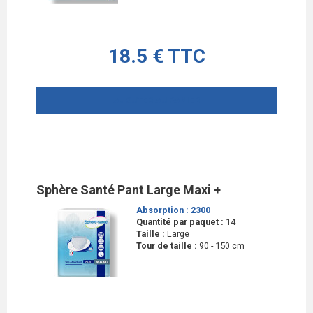
18.5 € TTC
AJOUTER AU PANIER
Sphère Santé Pant Large Maxi +
Absorption :
2300
Quantité par paquet :
14
Taille :
Large
Tour de taille :
90 - 150 cm