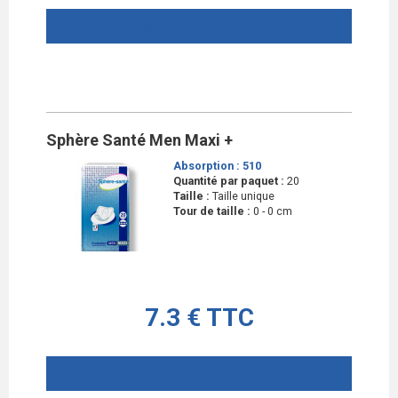
AJOUTER AU PANIER
Sphère Santé Men Maxi +
Absorption :
510
Quantité par paquet :
20
Taille :
Taille unique
Tour de taille :
0 - 0 cm
7.3 € TTC
AJOUTER AU PANIER