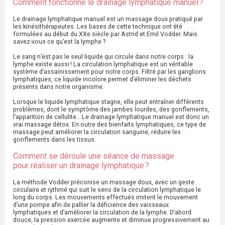
Comment fonctionne le drainage lymphatique manuel ?
Le drainage lymphatique manuel est un massage doux pratiqué par
les kinésithérapeutes. Les bases de cette technique ont été
formulées au début du XXe siècle par Astrid et Emil Vodder. Mais
savez-vous ce qu’est la lymphe ?
Le sang n’est pas le seul liquide qui circule dans notre corps : la
lymphe existe aussi ! La circulation lymphatique est un véritable
système d’assainissement pour notre corps. Filtré par les ganglions
lymphatiques, ce liquide incolore permet d’éliminer les déchets
présents dans notre organisme.
Lorsque le liquide lymphatique stagne, elle peut entraîner différents
problèmes, dont le symptôme des jambes lourdes, des gonflements,
l’apparition de cellulite… Le drainage lymphatique manuel est donc un
vrai massage détox. En outre des bienfaits lymphatiques, ce type de
massage peut améliorer la circulation sanguine, réduire les
gonflements dans les tissus.
Comment se déroule une séance de massage
pour réaliser un drainage lymphatique ?
La méthode Vodder préconise un massage doux, avec un geste
circulaire et rythmé qui suit le sens de la circulation lymphatique le
long du corps. Les mouvements effectués imitent le mouvement
d’une pompe afin de pallier la déficience des vaisseaux
lymphatiques et d’améliorer la circulation de la lymphe. D’abord
douce, la pression exercée augmente et diminue progressivement au