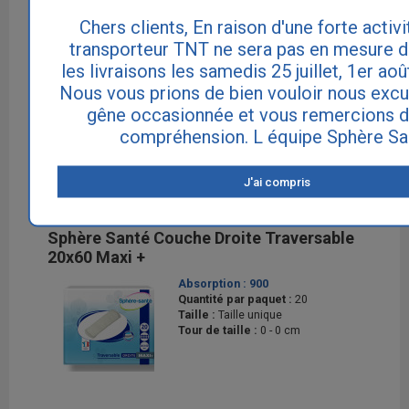
Chers clients, En raison d'une forte activi
transporteur TNT ne sera pas en mesure d
10.1 € TTC
les livraisons les samedis 25 juillet, 1er aoû
Nous vous prions de bien vouloir nous excu
gêne occasionnée et vous remercions d
AJOUTER AU PANIER
compréhension. L équipe Sphère Sa
J'ai compris
Sphère Santé Couche Droite Traversable
20x60 Maxi +
Absorption :
900
Quantité par paquet :
20
Taille :
Taille unique
Tour de taille :
0 - 0 cm