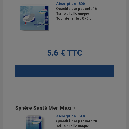
Absorption :
800
Quantité par paquet :
16
Taille :
Taille unique
Tour de taille :
0 - 0 cm
5.6 € TTC
AJOUTER AU PANIER
Sphère Santé Men Maxi +
Absorption :
510
Quantité par paquet :
20
Taille :
Taille unique