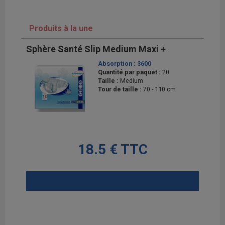
Produits à la une
Sphère Santé Slip Medium Maxi +
Absorption :
3600
Quantité par paquet :
20
Taille :
Medium
Tour de taille :
70 - 110 cm
18.5 € TTC
AJOUTER AU PANIER