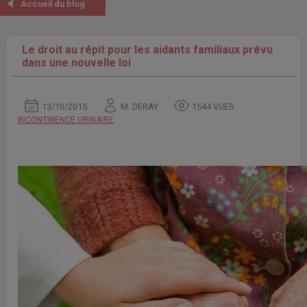
Accueil du blog
Le droit au répit pour les aidants familiaux prévu
dans une nouvelle loi
13/10/2015
M. DERAY
1544 VUES
INCONTINENCE URINAIRE