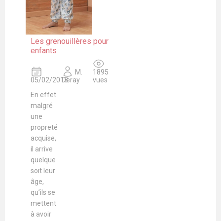
Les grenouillères pour
enfants
M.
1895
05/02/2013
Deray
vues
En effet
malgré
une
propreté
acquise,
il arrive
quelque
soit leur
âge,
qu’ils se
mettent
à avoir