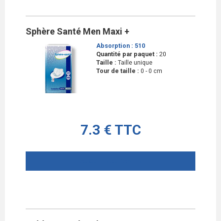
Sphère Santé Men Maxi +
Absorption :
510
Quantité par paquet :
20
Taille :
Taille unique
Tour de taille :
0 - 0 cm
7.3 € TTC
AJOUTER AU PANIER