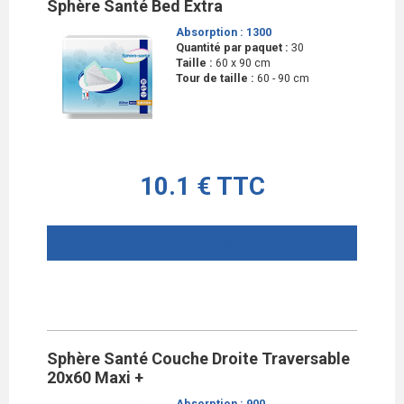
Sphère Santé Bed Extra
Absorption :
1300
Quantité par paquet :
30
Taille :
60 x 90 cm
Tour de taille :
60 - 90 cm
10.1 € TTC
AJOUTER AU PANIER
Sphère Santé Couche Droite Traversable
20x60 Maxi +
Absorption :
900