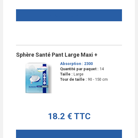
AJOUTER AU PANIER
Sphère Santé Pant Large Maxi +
Absorption :
2300
Quantité par paquet :
14
Taille :
Large
Tour de taille :
90 - 150 cm
18.2 € TTC
AJOUTER AU PANIER