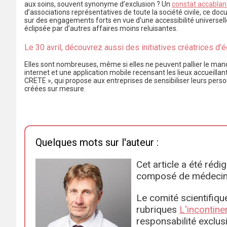
aux soins, souvent synonyme d’exclusion ? Un
constat accablant
d’associations représentatives de toute la société civile, ce doc
sur des engagements forts en vue d’une accessibilité universelle
éclipsée par d’autres affaires moins reluisantes.
Le 30 avril, découvrez aussi des initiatives créatrices d’é
Elles sont nombreuses, même si elles ne peuvent pallier le manq
internet et une application mobile recensant les lieux accueilla
CRETE », qui propose aux entreprises de sensibiliser leurs pe
créées sur mesure.
Quelques mots sur l'auteur :
Cet article a été réd
composé de médecins 
Le comité scientifique
rubriques
L'incontine
responsabilité exclus