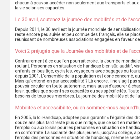
chacun à pouvoir accéder non seulement aux transports et aux ét
la vie selon ses capacités.
Le 30 avril, soutenez la journée des mobilités et de l’acc
Depuis 2011, le 30 avril est la journée mondiale de sensibilisatio
reste encore peu suivie et peu connue des français, elle se place
réunissant de nombreuses associations engagées en faveur de ce d
Voici 2 préjugés que la Journée des mobilités et de l’acc
Contrairement à ce que l’on pourrait croire, la Journée mondial
roulant. Personnes en situation de handicap bien sûr, auditif, 
enfants en bas âge, cyclistes, voyageurs avec bagages ou touris
depuis 2001. L’ensemble de la population est donc concerné, au 
Mais qu’entend-on par accessibilité ? Là encore, il ne s’agit pas
pouvoir circuler en toute autonomie, mais aussi d’assurer à chac
loisir, quelles que soient ses capacités ou ses spécificités. To
besoins de tous ses membres. La journée des mobilités et de l’ac
Mobilités et accessibilité, où en sommes-nous aujourd’hu
En 2005, la loi Handicap, adoptée pour garantir « l’égalité des d
douze ans plus tard reste plus que mitigé, que ce soit en matière
l’emploi ou aux loisirs pour les personnes en situation de hand
en conformité. La scolarité des plus jeunes, jusqu’au collège, 
l’emploi des personnes en situation de handicap, même le secteur p