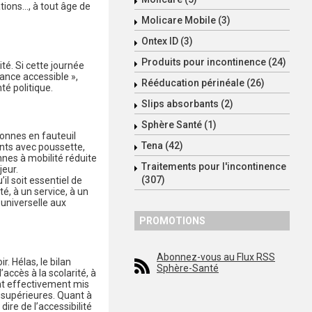
tions…, à tout âge de
Molicare Mobile (3)
Ontex ID (3)
Produits pour incontinence (24)
ité. Si cette journée
rance accessible »,
Rééducation périnéale (26)
té politique.
Slips absorbants (2)
Sphère Santé (1)
sonnes en fauteuil
Tena (42)
ents avec poussette,
nnes à mobilité réduite
Traitements pour l'incontinence
jeur.
(307)
il soit essentiel de
é, à un service, à un
 universelle aux
PROMOTIONS
Abonnez-vous au Flux RSS
. Hélas, le bilan
Sphère-Santé
accès à la scolarité, à
ent effectivement mis
 supérieures. Quant à
ire de l’accessibilité