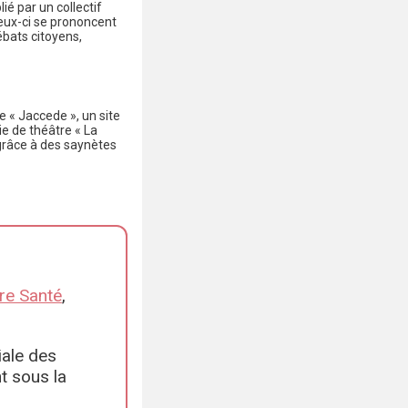
ié par un collectif
ceux-ci se prononcent
ébats citoyens,
e « Jaccede », un site
ie de théâtre « La
grâce à des saynètes
ère Santé
,
iale des
t sous la