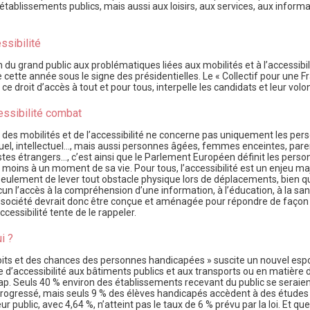
ablissements publics, mais aussi aux loisirs, aux services, aux informa
essibilité
n du grand public aux problématiques liées aux mobilités et à l’accessibil
 cette année sous le signe des présidentielles. Le « Collectif pour une F
roit d’accès à tout et pour tous, interpelle les candidats et leur volon
essibilité combat
e des mobilités et de l’accessibilité ne concerne pas uniquement les per
visuel, intellectuel…, mais aussi personnes âgées, femmes enceintes, par
tes étrangers…, c’est ainsi que le Parlement Européen définit les perso
moins à un moment de sa vie. Pour tous, l’accessibilité est un enjeu ma
 seulement de lever tout obstacle physique lors de déplacements, bien qu’
un l’accès à la compréhension d’une information, à l’éducation, à la sant
ute société devrait donc être conçue et aménagée pour répondre de façon
cessibilité tente de le rappeler.
i ?
roits et des chances des personnes handicapées » suscite un nouvel espoir
 d’accessibilité aux bâtiments publics et aux transports ou en matière d’
icap. Seuls 40 % environ des établissements recevant du public se serai
a progressé, mais seuls 9 % des élèves handicapés accèdent à des études
ublic, avec 4,64 %, n’atteint pas le taux de 6 % prévu par la loi. Et que d